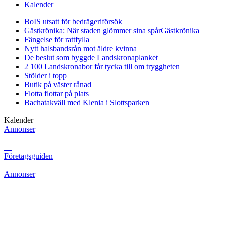
Kalender
BoIS utsatt för bedrägeriförsök
Gästkrönika: När staden glömmer sina spår
Gästkrönika
Fängelse för rattfylla
Nytt halsbandsrån mot äldre kvinna
De beslut som byggde Landskrona
planket
2 100 Landskronabor får tycka till om tryggheten
Stölder i topp
Butik på väster rånad
Flotta flottar på plats
Bachatakväll med Klenia i Slottsparken
Kalender
Annonser
Företagsguiden
Annonser