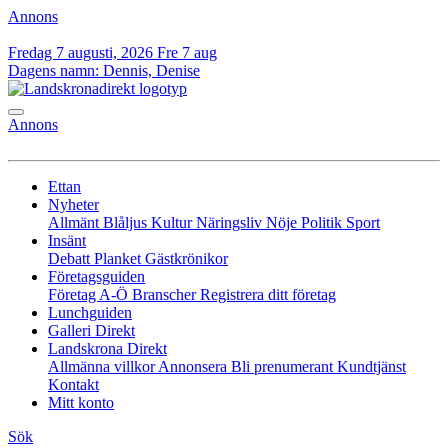
Annons
Fredag 7 augusti, 2026
Fre 7 aug
Dagens namn:
Dennis, Denise
Annons
Ettan
Nyheter
Allmänt
Blåljus
Kultur
Näringsliv
Nöje
Politik
Sport
Insänt
Debatt
Planket
Gästkrönikor
Företagsguiden
Företag A-Ö
Branscher
Registrera ditt företag
Lunchguiden
Galleri Direkt
Landskrona Direkt
Allmänna villkor
Annonsera
Bli prenumerant
Kundtjänst
Kontakt
Mitt konto
Sök