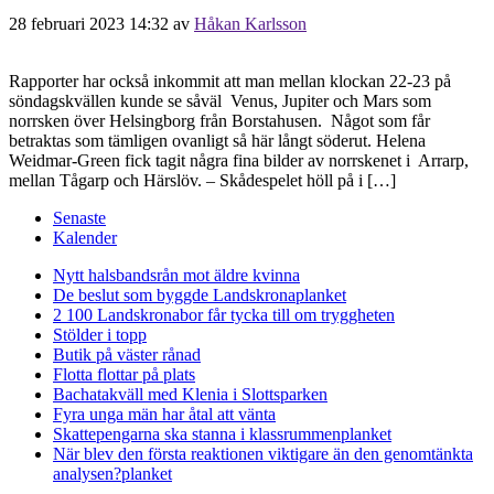
28 februari 2023 14:32
av
Håkan Karlsson
Rapporter har också inkommit att man mellan klockan 22-23 på
söndagskvällen kunde se såväl Venus, Jupiter och Mars som
norrsken över Helsingborg från Borstahusen. Något som får
betraktas som tämligen ovanligt så här långt söderut. Helena
Weidmar-Green fick tagit några fina bilder av norrskenet i Arrarp,
mellan Tågarp och Härslöv. – Skådespelet höll på i […]
Senaste
Kalender
Nytt halsbandsrån mot äldre kvinna
De beslut som byggde Landskrona
planket
2 100 Landskronabor får tycka till om tryggheten
Stölder i topp
Butik på väster rånad
Flotta flottar på plats
Bachatakväll med Klenia i Slottsparken
Fyra unga män har åtal att vänta
Skattepengarna ska stanna i klassrummen
planket
När blev den första reaktionen viktigare än den genomtänkta
analysen?
planket