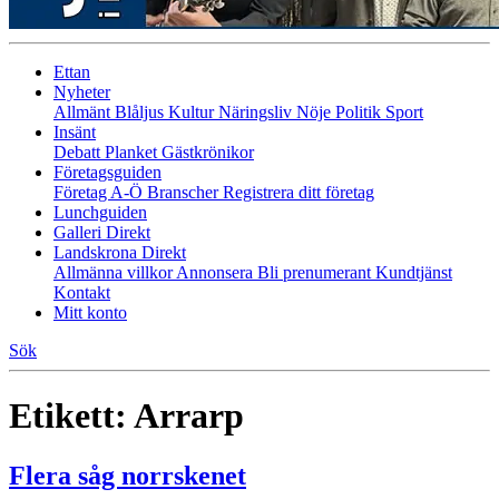
Ettan
Nyheter
Allmänt
Blåljus
Kultur
Näringsliv
Nöje
Politik
Sport
Insänt
Debatt
Planket
Gästkrönikor
Företagsguiden
Företag A-Ö
Branscher
Registrera ditt företag
Lunchguiden
Galleri Direkt
Landskrona Direkt
Allmänna villkor
Annonsera
Bli prenumerant
Kundtjänst
Kontakt
Mitt konto
Sök
Etikett:
Arrarp
Flera såg norrskenet