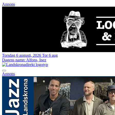
Annons
Torsdag 6 augusti, 2026
Tor 6 aug
Dagens namn:
Alfons, Inez
Annons