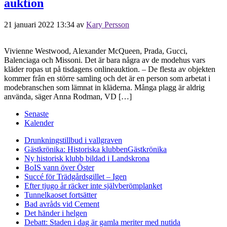
auktion
21 januari 2022 13:34
av
Kary Persson
Vivienne Westwood, Alexander McQueen, Prada, Gucci,
Balenciaga och Missoni. Det är bara några av de modehus vars
kläder ropas ut på tisdagens onlineauktion. – De flesta av objekten
kommer från en större samling och det är en person som arbetat i
modebranschen som lämnat in kläderna. Många plagg är aldrig
använda, säger Anna Rodman, VD […]
Senaste
Kalender
Drunkningstillbud i vallgraven
Gästkrönika: Historiska klubben
Gästkrönika
Ny historisk klubb bildad i Landskrona
BoIS vann över Öster
Succé för Trädgårdsgillet – Igen
Efter tjugo år räcker inte självberöm
planket
Tunnelkaoset fortsätter
Bad avråds vid Cement
Det händer i helgen
Debatt: Staden i dag är gamla meriter med nutida