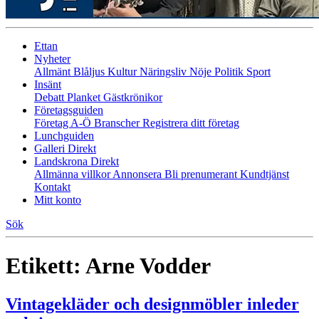
Ettan
Nyheter
Allmänt
Blåljus
Kultur
Näringsliv
Nöje
Politik
Sport
Insänt
Debatt
Planket
Gästkrönikor
Företagsguiden
Företag A-Ö
Branscher
Registrera ditt företag
Lunchguiden
Galleri Direkt
Landskrona Direkt
Allmänna villkor
Annonsera
Bli prenumerant
Kundtjänst
Kontakt
Mitt konto
Sök
Etikett:
Arne Vodder
Vintagekläder och designmöbler inleder