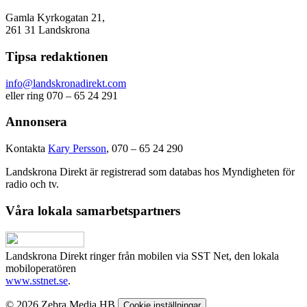
Gamla Kyrkogatan 21,
261 31 Landskrona
Tipsa redaktionen
info@landskronadirekt.com
eller ring 070 – 65 24 291
Annonsera
Kontakta
Kary Persson
, 070 – 65 24 290
Landskrona Direkt är registrerad som databas hos Myndigheten för
radio och tv.
Våra lokala samarbetspartners
Landskrona Direkt ringer från mobilen via SST Net, den lokala
mobiloperatören
www.sstnet.se
.
© 2026 Zebra Media HB
Cookie inställningar