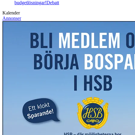
budgetlösningar!
Debatt
Kalender
Annonser