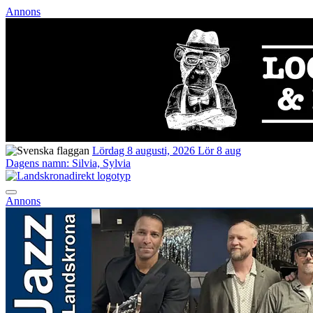
Annons
Lördag 8 augusti, 2026
Lör 8 aug
Dagens namn:
Silvia, Sylvia
Annons