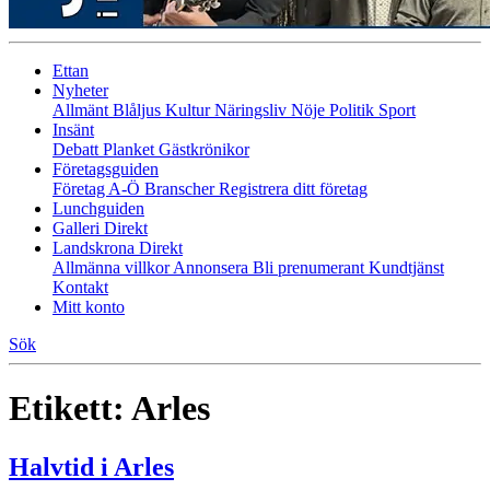
Ettan
Nyheter
Allmänt
Blåljus
Kultur
Näringsliv
Nöje
Politik
Sport
Insänt
Debatt
Planket
Gästkrönikor
Företagsguiden
Företag A-Ö
Branscher
Registrera ditt företag
Lunchguiden
Galleri Direkt
Landskrona Direkt
Allmänna villkor
Annonsera
Bli prenumerant
Kundtjänst
Kontakt
Mitt konto
Sök
Etikett:
Arles
Halvtid i Arles