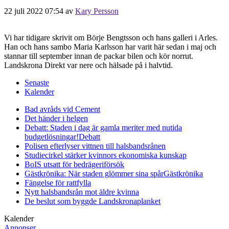
22 juli 2022 07:54
av
Kary Persson
Vi har tidigare skrivit om Börje Bengtsson och hans galleri i Arles.
Han och hans sambo Maria Karlsson har varit här sedan i maj och
stannar till september innan de packar bilen och kör norrut.
Landskrona Direkt var nere och hälsade på i halvtid.
Senaste
Kalender
Bad avråds vid Cement
Det händer i helgen
Debatt: Staden i dag är gamla meriter med nutida
budgetlösningar!
Debatt
Polisen efterlyser vittnen till halsbandsrånen
Studiecirkel stärker kvinnors ekonomiska kunskap
BoIS utsatt för bedrägeriförsök
Gästkrönika: När staden glömmer sina spår
Gästkrönika
Fängelse för rattfylla
Nytt halsbandsrån mot äldre kvinna
De beslut som byggde Landskrona
planket
Kalender
Annonser