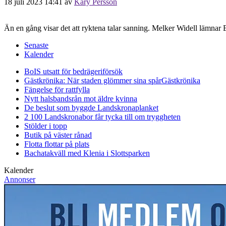
18 juli 2023 14:41
av
Kary Persson
Än en gång visar det att ryktena talar sanning. Melker Widell lämn
Senaste
Kalender
BoIS utsatt för bedrägeriförsök
Gästkrönika: När staden glömmer sina spår
Gästkrönika
Fängelse för rattfylla
Nytt halsbandsrån mot äldre kvinna
De beslut som byggde Landskrona
planket
2 100 Landskronabor får tycka till om tryggheten
Stölder i topp
Butik på väster rånad
Flotta flottar på plats
Bachatakväll med Klenia i Slottsparken
Kalender
Annonser