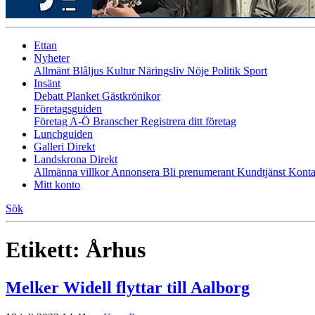
Ettan
Nyheter
Allmänt
Blåljus
Kultur
Näringsliv
Nöje
Politik
Sport
Insänt
Debatt
Planket
Gästkrönikor
Företagsguiden
Företag A-Ö
Branscher
Registrera ditt företag
Lunchguiden
Galleri Direkt
Landskrona Direkt
Allmänna villkor
Annonsera
Bli prenumerant
Kundtjänst
Konta
Mitt konto
Sök
Etikett:
Århus
Melker Widell flyttar till Aalborg