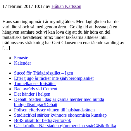
17 februari 2017 10:17
av
Håkan Karlsson
Hans samling uppnår i år myndig ålder. Men lagligheten har det
varit lite si och så med genom åren. Ge dig tid att lyssna på en
hängiven samlare och vi kan lova dig att du får höra en del
fantastiska berättelser. Strax under takåsarna alldeles intill
trådbussens sträckning har Gert Clausen en enastående samling av
[…]
Senaste
Kalender
Succé för Trädgårdsgillet – Igen
Efter tjugo år räcker inte självberöm
planket
Tunnelkaoset fortsätter
Bad avråds vid Cement
Det händer i helgen
Debatt: Staden i dag är gamla meriter med nutida
budgetlösningar!
Debatt
Polisen efterlyser vittnen till halsbandsrånen
Studiecirkel stärker kvinnors ekonomiska kunskap
BoIS utsatt för bedrägeriförsök
Gästkrönika: När staden glömmer sina spår
Gästkrönika