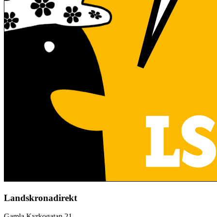
Landskronadirekt
Gamla Kyrkogatan 21,