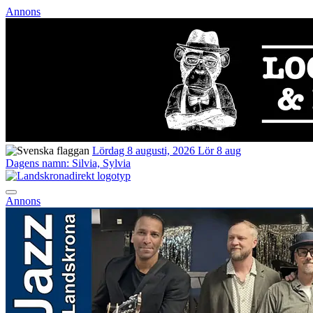
Annons
Lördag 8 augusti, 2026
Lör 8 aug
Dagens namn:
Silvia, Sylvia
Annons