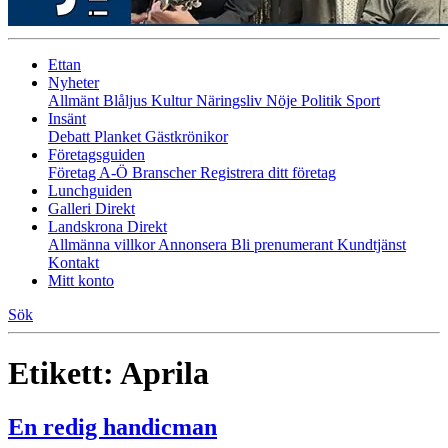
Ettan
Nyheter
Allmänt
Blåljus
Kultur
Näringsliv
Nöje
Politik
Sport
Insänt
Debatt
Planket
Gästkrönikor
Företagsguiden
Företag A-Ö
Branscher
Registrera ditt företag
Lunchguiden
Galleri Direkt
Landskrona Direkt
Allmänna villkor
Annonsera
Bli prenumerant
Kundtjänst
Kontakt
Mitt konto
Sök
Etikett:
Aprila
En redig handicman