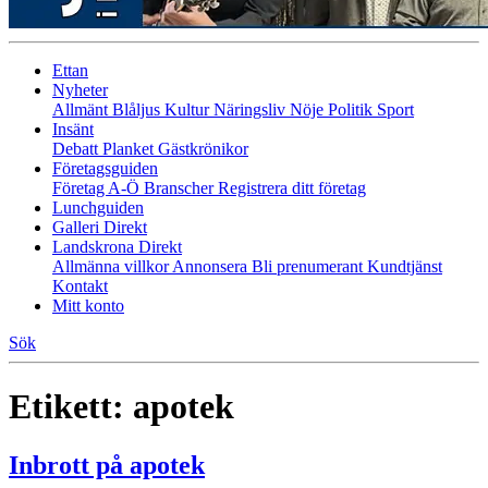
Ettan
Nyheter
Allmänt
Blåljus
Kultur
Näringsliv
Nöje
Politik
Sport
Insänt
Debatt
Planket
Gästkrönikor
Företagsguiden
Företag A-Ö
Branscher
Registrera ditt företag
Lunchguiden
Galleri Direkt
Landskrona Direkt
Allmänna villkor
Annonsera
Bli prenumerant
Kundtjänst
Kontakt
Mitt konto
Sök
Etikett:
apotek
Inbrott på apotek