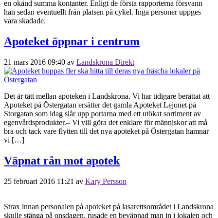
en okänd summa kontanter. Enligt de första rapporterna försvann
han sedan eventuellt från platsen på cykel. Inga personer uppges
vara skadade.
Apoteket öppnar i centrum
21 mars 2016 09:40
av
Landskrona Direkt
Det är tätt mellan apoteken i Landskrona. Vi har tidigare berättat att
Apoteket på Östergatan ersätter det gamla Apoteket Lejonet på
Storgatan som idag slår upp portarna med ett utökat sortiment av
egenvårdsprodukter.– Vi vill göra det enklare för människor att må
bra och tack vare flytten till det nya apoteket på Östergatan hamnar
vi […]
Väpnat rån mot apotek
25 februari 2016 11:21
av
Kary Persson
Strax innan personalen på apoteket på lasarettsområdet i Landskrona
skulle stänga på onsdagen, rusade en beväpnad man in i lokalen och