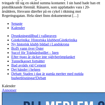
tvingade till sig en okänd summa kontanter. I sin hand hade han ett
pistolliknande föremål. Rånaren, som uppfattades vara i 20-
årsåldern, försvann därefter på en cykel i riktning mot
Regeringsgatan. Hela rånet finns dokumenterat […]
Senaste
Kalender
Drunkningstillbud i vallgraven
Gästkrönika: Historiska klubben
Gästkrönika
Ny historisk klubb bildad i Landskrona
BoIS vann över Öster
Succé för Trädgårdsgillet – Igen
Efter tjugo år räcker inte självberöm
planket
Tunnelkaoset fortsätter
Bad avråds vid Cement
Det händer i helgen
Debatt: Staden i dag är gamla meriter med nutida
budgetlösningar!
Debatt
Kalender
Annonser