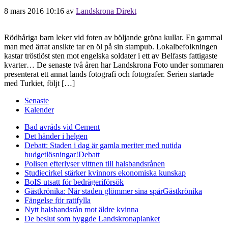
8 mars 2016 10:16
av
Landskrona Direkt
Rödhåriga barn leker vid foten av böljande gröna kullar. En gammal
man med ärrat ansikte tar en öl på sin stampub. Lokalbefolkningen
kastar tröstlöst sten mot engelska soldater i ett av Belfasts fattigaste
kvarter… De senaste två åren har Landskrona Foto under sommaren
presenterat ett annat lands fotografi och fotografer. Serien startade
med Turkiet, följt […]
Senaste
Kalender
Bad avråds vid Cement
Det händer i helgen
Debatt: Staden i dag är gamla meriter med nutida
budgetlösningar!
Debatt
Polisen efterlyser vittnen till halsbandsrånen
Studiecirkel stärker kvinnors ekonomiska kunskap
BoIS utsatt för bedrägeriförsök
Gästkrönika: När staden glömmer sina spår
Gästkrönika
Fängelse för rattfylla
Nytt halsbandsrån mot äldre kvinna
De beslut som byggde Landskrona
planket