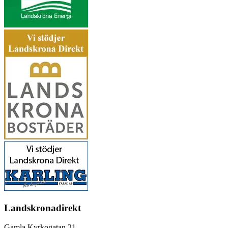
Landskronadirekt
Gamla Kyrkogatan 21,