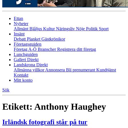
Ettan
Nyheter
Allmänt
Blåljus
Kultur
Näringsliv
Nöje
Politik
Sport
Insänt
Debatt
Planket
Gästkrönikor
Företagsguiden
Företag A-Ö
Branscher
Registrera ditt företag
Lunchguiden
Galleri Direkt
Landskrona Direkt
Allmänna villkor
Annonsera
Bli prenumerant
Kundtjänst
Kontakt
Mitt konto
Sök
Etikett:
Anthony Haughey
Irländsk fotografi står på tur