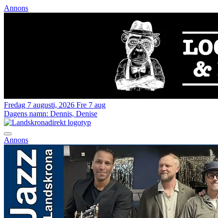
Annons
Fredag 7 augusti, 2026
Fre 7 aug
Dagens namn:
Dennis, Denise
Annons