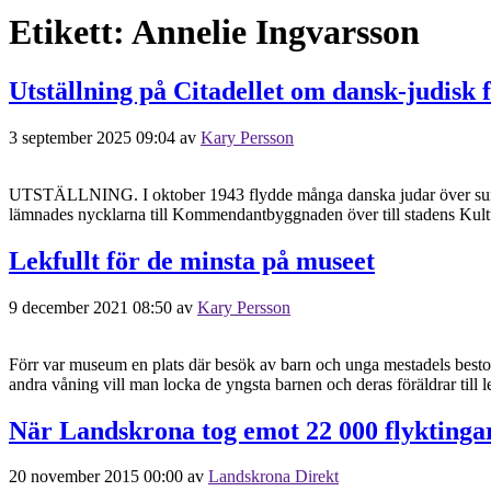
Etikett:
Annelie Ingvarsson
Utställning på Citadellet om dansk-judisk 
3 september 2025 09:04
av
Kary Persson
UTSTÄLLNING. I oktober 1943 flydde många danska judar över sundet ti
lämnades nycklarna till Kommendantbyggnaden över till stadens Kultur
Lekfullt för de minsta på museet
9 december 2021 08:50
av
Kary Persson
Förr var museum en plats där besök av barn och unga mestadels bestod 
andra våning vill man locka de yngsta barnen och deras föräldrar till le
När Landskrona tog emot 22 000 flyktinga
20 november 2015 00:00
av
Landskrona Direkt