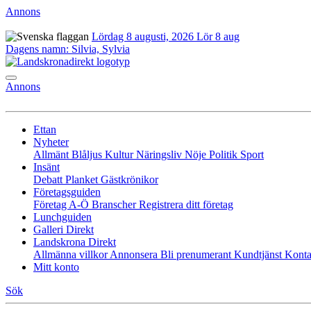
Annons
Lördag 8 augusti, 2026
Lör 8 aug
Dagens namn:
Silvia, Sylvia
Annons
Ettan
Nyheter
Allmänt
Blåljus
Kultur
Näringsliv
Nöje
Politik
Sport
Insänt
Debatt
Planket
Gästkrönikor
Företagsguiden
Företag A-Ö
Branscher
Registrera ditt företag
Lunchguiden
Galleri Direkt
Landskrona Direkt
Allmänna villkor
Annonsera
Bli prenumerant
Kundtjänst
Konta
Mitt konto
Sök