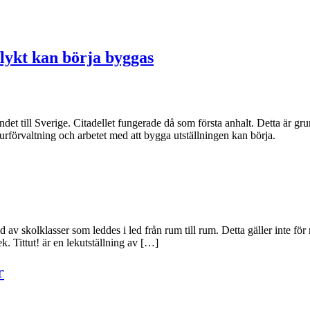
flykt kan börja byggas
ll Sverige. Citadellet fungerade då som första anhalt. Detta är grunde
förvaltning och arbetet med att bygga utställningen kan börja.
av skolklasser som leddes i led från rum till rum. Detta gäller inte för
k. Tittut! är en lekutställning av […]
r