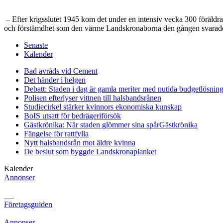
– Efter krigsslutet 1945 kom det under en intensiv vecka 300 föräldral
och förstämdhet som den värme Landskronaborna den gången svarade fö
Senaste
Kalender
Bad avråds vid Cement
Det händer i helgen
Debatt: Staden i dag är gamla meriter med nutida budgetlösning
Polisen efterlyser vittnen till halsbandsrånen
Studiecirkel stärker kvinnors ekonomiska kunskap
BoIS utsatt för bedrägeriförsök
Gästkrönika: När staden glömmer sina spår
Gästkrönika
Fängelse för rattfylla
Nytt halsbandsrån mot äldre kvinna
De beslut som byggde Landskrona
planket
Kalender
Annonser
Företagsguiden
Annonser