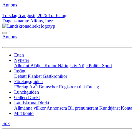
Annons
Torsdag 6 augusti, 2026
Tor 6 aug
Dagens namn:
Alfons, Inez
Annons
Ettan
Nyheter
Allmänt
Blåljus
Kultur
Näringsliv
Nöje
Politik
Sport
Insänt
Debatt
Planket
Gästkrönikor
Företagsguiden
Företag A-Ö
Branscher
Registrera ditt företag
Lunchguiden
Galleri Direkt
Landskrona Direkt
Allmänna villkor
Annonsera
Bli prenumerant
Kundtjänst
Konta
Mitt konto
Sök