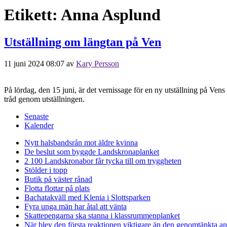
Etikett:
Anna Asplund
Utställning om längtan på Ven
11 juni 2024 08:07
av
Kary Persson
På lördag, den 15 juni, är det vernissage för en ny utställning på V
tråd genom utställningen.
Senaste
Kalender
Nytt halsbandsrån mot äldre kvinna
De beslut som byggde Landskrona
planket
2 100 Landskronabor får tycka till om tryggheten
Stölder i topp
Butik på väster rånad
Flotta flottar på plats
Bachatakväll med Klenia i Slottsparken
Fyra unga män har åtal att vänta
Skattepengarna ska stanna i klassrummen
planket
När blev den första reaktionen viktigare än den genomtänkta a