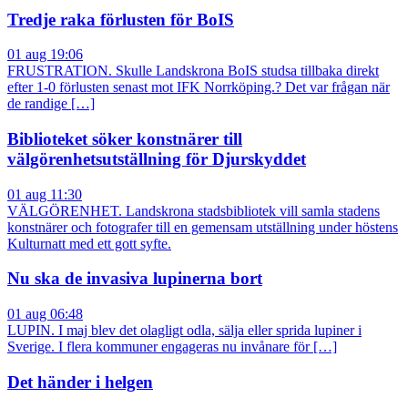
Tredje raka förlusten för BoIS
01 aug 19:06
FRUSTRATION. Skulle Landskrona BoIS studsa tillbaka direkt
efter 1-0 förlusten senast mot IFK Norrköping.? Det var frågan när
de randige […]
Biblioteket söker konstnärer till
välgörenhetsutställning för Djurskyddet
01 aug 11:30
VÄLGÖRENHET. Landskrona stadsbibliotek vill samla stadens
konstnärer och fotografer till en gemensam utställning under höstens
Kulturnatt med ett gott syfte.
Nu ska de invasiva lupinerna bort
01 aug 06:48
LUPIN. I maj blev det olagligt odla, sälja eller sprida lupiner i
Sverige. I flera kommuner engageras nu invånare för […]
Det händer i helgen