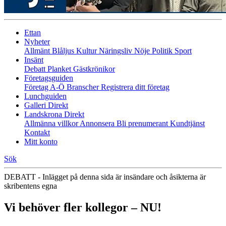
Ettan
Nyheter
Allmänt
Blåljus
Kultur
Näringsliv
Nöje
Politik
Sport
Insänt
Debatt
Planket
Gästkrönikor
Företagsguiden
Företag A-Ö
Branscher
Registrera ditt företag
Lunchguiden
Galleri Direkt
Landskrona Direkt
Allmänna villkor
Annonsera
Bli prenumerant
Kundtjänst
Kontakt
Mitt konto
Sök
DEBATT - Inlägget på denna sida är insändare och åsikterna är
skribentens egna
Vi behöver fler kollegor – NU!