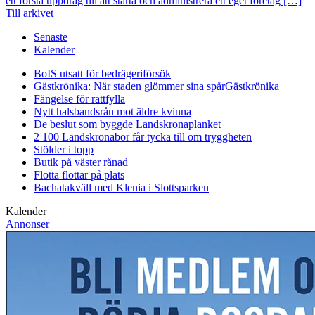
ett första uppdrag till att starta och administrera ett eget företag […]
Till arkivet
Senaste
Kalender
BoIS utsatt för bedrägeriförsök
Gästkrönika: När staden glömmer sina spår
Gästkrönika
Fängelse för rattfylla
Nytt halsbandsrån mot äldre kvinna
De beslut som byggde Landskrona
planket
2 100 Landskronabor får tycka till om tryggheten
Stölder i topp
Butik på väster rånad
Flotta flottar på plats
Bachatakväll med Klenia i Slottsparken
Kalender
Annonser