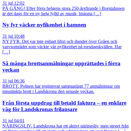
31 jul 12:02
PÅ GÅNG! Efter förra helgens stora 250-årsfirande i Borstahusen
är det dags för en ny helg fylld av musik, historia […]
Ny fyr väcker nyfikenhet i hamnen
31 jul 10:48
NY FYR. Det var inte enbart blixt och dunder över Gråen och
varvsområdet som väckte vår nyfikenhet på torsdagskvällen. Har
[…]
Så många brottsanmälningar upprättades i förra
veckan
31 jul 06:36
BROTT. Polisen har registrerat sammanlagt 77 anmälningar om
misstänkta brott i Landskrona den senaste veckan.
Från första uppdrag till betald faktura – en enklare
väg för Landskronas frilansare
31 jul 04:01
NÄRINGSLIV. Landskrona har ett aktivt näringsliv, men steget från