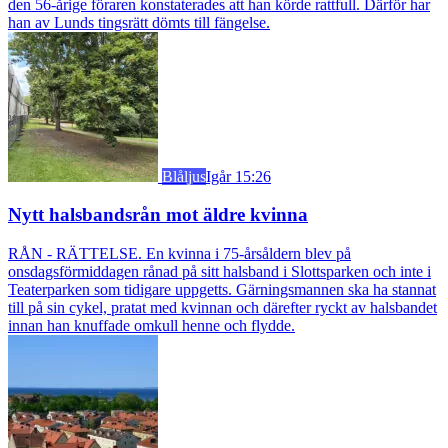
den 56-årige föraren konstaterades att han körde rattfull. Därför har
han av Lunds tingsrätt dömts till fängelse.
Blåljus
Igår 15:26
Nytt halsbandsrån mot äldre kvinna
RÅN - RÄTTELSE. En kvinna i 75-årsåldern blev på
onsdagsförmiddagen rånad på sitt halsband i Slottsparken och inte i
Teaterparken som tidigare uppgetts. Gärningsmannen ska ha stannat
till på sin cykel, pratat med kvinnan och därefter ryckt av halsbandet
innan han knuffade omkull henne och flydde.