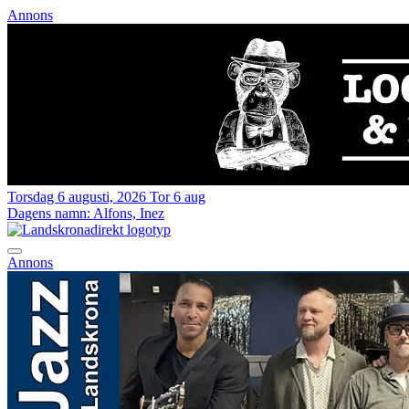
Annons
Torsdag 6 augusti, 2026
Tor 6 aug
Dagens namn:
Alfons, Inez
Annons