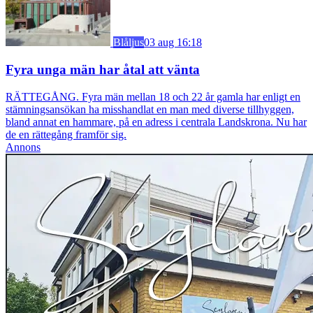
Blåljus
03 aug 16:18
Fyra unga män har åtal att vänta
RÄTTEGÅNG. Fyra män mellan 18 och 22 år gamla har enligt en
stämningsansökan ha misshandlat en man med diverse tillhyggen,
bland annat en hammare, på en adress i centrala Landskrona. Nu har
de en rättegång framför sig.
Annons