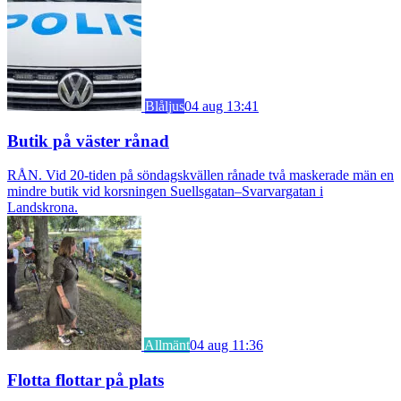
Blåljus
04 aug 13:41
Butik på väster rånad
RÅN. Vid 20-tiden på söndagskvällen rånade två maskerade män en
mindre butik vid korsningen Suellsgatan–Svarvargatan i
Landskrona.
Allmänt
04 aug 11:36
Flotta flottar på plats