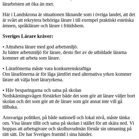
lärarbristen att öka än mer.
Här i Landskrona är situationen liknande som i övriga landet, att det
är svårt att rekrytera behöriga lärare i till exempel praktiskt estetiska
ämnen, språklärare och lärare i fritidshem.
Sveriges Lärare kräver:
• Attrahera lärare med god arbetsmiljö.
Ju bättre arbetsmiljö för lärare, desto fler av de utbildade lärarna
kommer att arbeta som lärare.
• Lärarlönerna måste vara konkurrenskraftiga
Om lärarlönerna är för låga jämfört med alternativa yrken kommer
lärare att välja bort läraryrkena.
• Häv besparingarna och satsa på skolan
Nedskärningsvågen förstärker både det som gör att lärare väljer bort
skolan och det som gör att de lärare som gör annat inte vill gå
tillbaka.
Ansvariga politiker, på både nationell och lokal nivå, måste tänka
om. Visa lärare tillit och satsa på skolan i stället för att skära ned. Vi
hoppas att arbetsgivare och skolhuvudmän förstår sin utmaning på
rätt sätt. De har Sveriges framtid i sina händer.