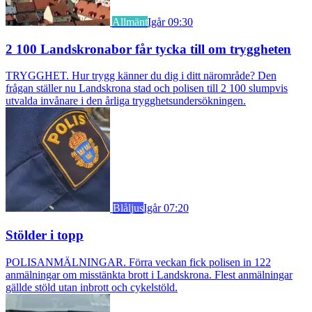
Allmänt
Igår 09:30
2 100 Landskronabor får tycka till om tryggheten
TRYGGHET. Hur trygg känner du dig i ditt närområde? Den
frågan ställer nu Landskrona stad och polisen till 2 100 slumpvis
utvalda invånare i den årliga trygghetsundersökningen.
Blåljus
Igår 07:20
Stölder i topp
POLISANMÄLNINGAR. Förra veckan fick polisen in 122
anmälningar om misstänkta brott i Landskrona. Flest anmälningar
gällde stöld utan inbrott och cykelstöld.