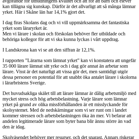
avgörande för utbildningens kvalitet och att för att barn och elever
kan tillägna sig kunskap. Därför är det allvarligt att så många lämnar
yrket. Här i Skåne län har 14,1% gjort det.
I dag firas Skolans dag och vi vill uppmärksamma det fantastiska
yrket som läraryrket är.
Men vi lärare i skolan och förskolan behöver fler utbildade och
behöriga kollegor för att vi ska kunna lyckas i vårt uppdrag.
I Landskrona kan vi se att den siffran är 12,1%.
I rapporten ”Lärarna som lämnat yrket” kan vi konstatera att ungefär
35 000 lärare lämnat sitt yrke och i dag gör annat än arbetar som
lärare. Visst är det naturligt att vissa gör det, men samtidigt utgör
dessa personer en potential för att snabbt öka antalet lärare i skolorna
i lärarbristens Sverige.
Det huvudsakliga skälet till att lärare lämnar är dålig arbetsmiljö med
mycket stress och hög arbetsbelastning. Varje lärare som lämnar
yrket på grund av olika missförhållanden är ett misslyckande för
skolsystemet. Med de nedskärningar som vi ser runt om i landet
kommer stressen och arbetsbelastningen öka än mer. Vi befarar att
andelen legitimerade lärare som byter bana blir ännu större än vad
den är idag.
Skolväsendet behöver mer resurser, och det snarast. Annars riskerar