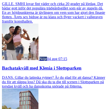
GILLE. SMHI lovar fint väder och cirka 20 grader på lördag. Det
bådar gott inför det populära trädgårdsgillet som går av stapeln då.
En av höjdpunkterna är tävlingen om vem som har gjort den finaste
flotten. Årets sex bidrag är nu klara och flyter vackert i vallgraven
framför konsthallen.
Nöje
04 aug 07:15
Bachatakväll med Klenia i Slottsparken
DANS. Gillar du latinska rytmer? Är du glad för att dansa? Känner
du för att släppa loss? Då ska du ta dig till scenen i Slottsparken på
torsdag kväll och ha dansskorna snörade på fötterna.