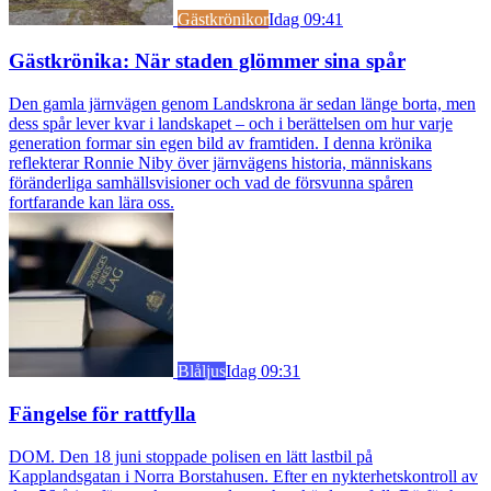
Gästkrönikor
Idag 09:41
Gästkrönika: När staden glömmer sina spår
Den gamla järnvägen genom Landskrona är sedan länge borta, men
dess spår lever kvar i landskapet – och i berättelsen om hur varje
generation formar sin egen bild av framtiden. I denna krönika
reflekterar Ronnie Niby över järnvägens historia, människans
föränderliga samhällsvisioner och vad de försvunna spåren
fortfarande kan lära oss.
Blåljus
Idag 09:31
Fängelse för rattfylla
DOM. Den 18 juni stoppade polisen en lätt lastbil på
Kapplandsgatan i Norra Borstahusen. Efter en nykterhetskontroll av