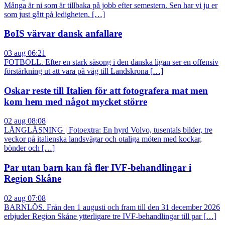
Många är ni som är tillbaka på jobb efter semestern. Sen har vi ju er
som just gått på ledigheten. […]
BoIS värvar dansk anfallare
03 aug 06:21
FOTBOLL. Efter en stark säsong i den danska ligan ser en offensiv
förstärkning ut att vara på väg till Landskrona […]
Oskar reste till Italien för att fotografera mat men
kom hem med något mycket större
02 aug 08:08
LÅNGLÄSNING | Fotoextra: En hyrd Volvo, tusentals bilder, tre
veckor på italienska landsvägar och otaliga möten med kockar,
bönder och […]
Par utan barn kan få fler IVF-behandlingar i
Region Skåne
02 aug 07:08
BARNLÖS. Från den 1 augusti och fram till den 31 december 2026
erbjuder Region Skåne ytterligare tre IVF-behandlingar till par […]