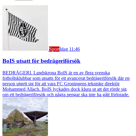
Sport
Idag 11:46
BoIS utsatt för bedrägeriförsök
BEDRÄGERI. Landskrona BoIS är en av flera svenska
fotbollsklubbar som utsatts för ett avancerat bedrägeriförsök där en
person utgett sig för att vara FC Groningens tekniske direktör
Mohammed Allach. BoIS lyckades dock klura ut att det rörde sig
om ett bedrägeriförsök och några pengar ska inte ha gått förlorade.