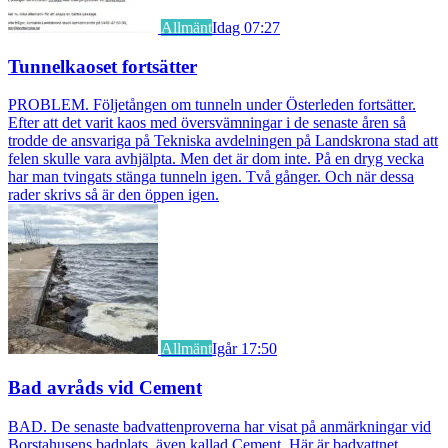
Allmänt
Idag 07:27
Tunnelkaoset fortsätter
PROBLEM. Följetången om tunneln under Österleden fortsätter.
Efter att det varit kaos med översvämningar i de senaste åren så
trodde de ansvariga på Tekniska avdelningen på Landskrona stad att
felen skulle vara avhjälpta. Men det är dom inte. På en dryg vecka
har man tvingats stänga tunneln igen. Två gånger. Och när dessa
rader skrivs så är den öppen igen.
Allmänt
Igår 17:50
Bad avråds vid Cement
BAD. De senaste badvattenproverna har visat på anmärkningar vid
Borstahusens badplats, även kallad Cement. Här är badvattnet