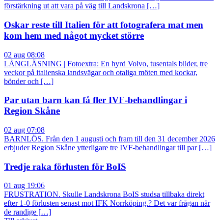
förstärkning ut att vara på väg till Landskrona […]
Oskar reste till Italien för att fotografera mat men
kom hem med något mycket större
02 aug 08:08
LÅNGLÄSNING | Fotoextra: En hyrd Volvo, tusentals bilder, tre
veckor på italienska landsvägar och otaliga möten med kockar,
bönder och […]
Par utan barn kan få fler IVF-behandlingar i
Region Skåne
02 aug 07:08
BARNLÖS. Från den 1 augusti och fram till den 31 december 2026
erbjuder Region Skåne ytterligare tre IVF-behandlingar till par […]
Tredje raka förlusten för BoIS
01 aug 19:06
FRUSTRATION. Skulle Landskrona BoIS studsa tillbaka direkt
efter 1-0 förlusten senast mot IFK Norrköping.? Det var frågan när
de randige […]