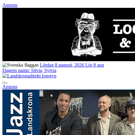
Annons
Lördag 8 augusti, 2026
Lör 8 aug
Dagens namn:
Silvia, Sylvia
Annons