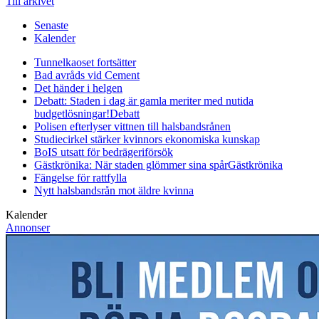
Till arkivet
Senaste
Kalender
Tunnelkaoset fortsätter
Bad avråds vid Cement
Det händer i helgen
Debatt: Staden i dag är gamla meriter med nutida
budgetlösningar!
Debatt
Polisen efterlyser vittnen till halsbandsrånen
Studiecirkel stärker kvinnors ekonomiska kunskap
BoIS utsatt för bedrägeriförsök
Gästkrönika: När staden glömmer sina spår
Gästkrönika
Fängelse för rattfylla
Nytt halsbandsrån mot äldre kvinna
Kalender
Annonser