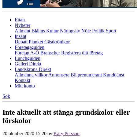
Ettan
Nyheter
Allmänt
Blåljus
Kultur
Näringsliv
Nöje
Politik
Sport
Insänt
Debatt
Planket
Gästkrönikor
Företagsguiden
Företag A-Ö
Branscher
Registrera ditt företag
Lunchguiden
Galleri Direkt
Landskrona Direkt
Allmänna villkor
Annonsera
Bli prenumerant
Kundtjänst
Kontakt
Mitt konto
Sök
Inte aktuellt att stänga grundskolor eller
förskolor
20 oktober 2020 15:20
av
Kary Persson