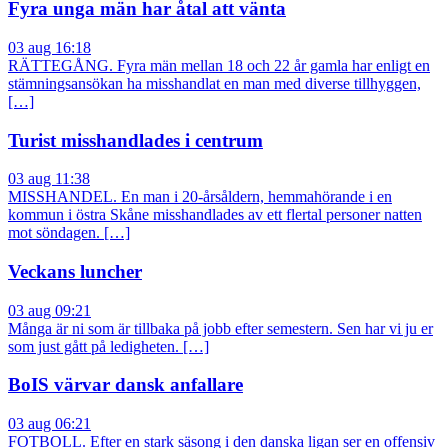
Fyra unga män har åtal att vänta
03 aug 16:18
RÄTTEGÅNG. Fyra män mellan 18 och 22 år gamla har enligt en
stämningsansökan ha misshandlat en man med diverse tillhyggen,
[…]
Turist misshandlades i centrum
03 aug 11:38
MISSHANDEL. En man i 20-årsåldern, hemmahörande i en
kommun i östra Skåne misshandlades av ett flertal personer natten
mot söndagen. […]
Veckans luncher
03 aug 09:21
Många är ni som är tillbaka på jobb efter semestern. Sen har vi ju er
som just gått på ledigheten. […]
BoIS värvar dansk anfallare
03 aug 06:21
FOTBOLL. Efter en stark säsong i den danska ligan ser en offensiv