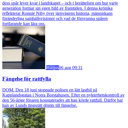
dess spår lever kvar i landskapet – och i berättelsen om hur varje
generation formar sin egen bild av framtiden. I denna krönika
reflekterar Ronnie Niby över järnvägens historia, människans
föränderliga samhällsvisioner och vad de försvunna spåren
fortfarande kan lära oss.
Blåljus
06 aug 09:31
Fängelse för rattfylla
DOM. Den 18 juni stoppade polisen en lätt lastbil på
Kapplandsgatan i Norra Borstahusen. Efter en nykterhetskontroll av
den 56-årige föraren konstaterades att han körde rattfull. Därför har
han av Lunds tingsrätt dömts till fängelse.