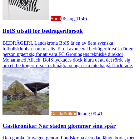
Sport
06 aug 11:46
BoIS utsatt för bedrägeriförsök
BEDRÄGERI. Landskrona BoIS är en av flera svenska
fotbollsklubbar som utsatts för ett avancerat bedrägeriförsök där en
person utgett sig för att vara FC Groningens tekniske direktör
Mohammed Allach. BoIS lyckades dock klura ut att det rörde sig
om ett bedrägeriförsök och några pengar ska inte ha gått förlorade.
Gästkrönikor
06 aug 09:41
Gästkrönika: När staden glömmer sina spår
Den gamla järnvägen genom Landskrona är sedan länge borta, men