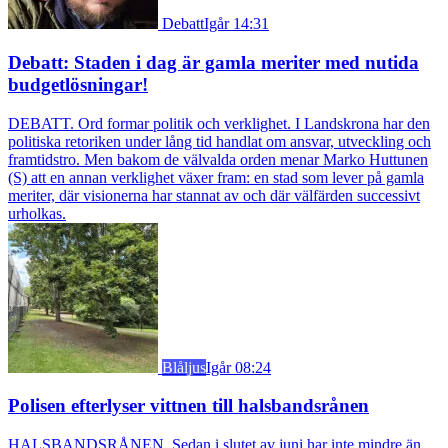
Debatt
Igår 14:31
Debatt: Staden i dag är gamla meriter med nutida
budgetlösningar!
DEBATT. Ord formar politik och verklighet. I Landskrona har den
politiska retoriken under lång tid handlat om ansvar, utveckling och
framtidstro. Men bakom de välvalda orden menar Marko Huttunen
(S) att en annan verklighet växer fram: en stad som lever på gamla
meriter, där visionerna har stannat av och där välfärden successivt
urholkas.
Blåljus
Igår 08:24
Polisen efterlyser vittnen till halsbandsrånen
HALSBANDSRÅNEN. Sedan i slutet av juni har inte mindre än