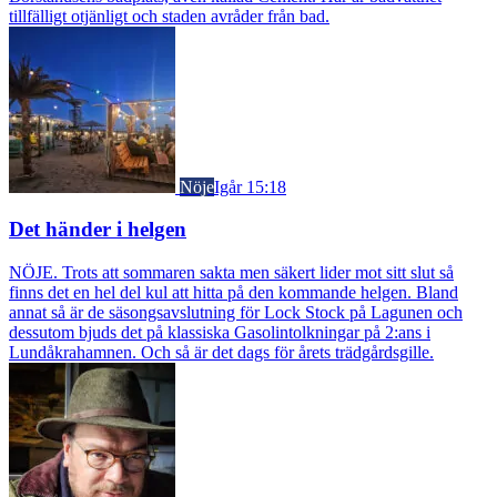
tillfälligt otjänligt och staden avråder från bad.
Nöje
Igår 15:18
Det händer i helgen
NÖJE. Trots att sommaren sakta men säkert lider mot sitt slut så
finns det en hel del kul att hitta på den kommande helgen. Bland
annat så är de säsongsavslutning för Lock Stock på Lagunen och
dessutom bjuds det på klassiska Gasolintolkningar på 2:ans i
Lundåkrahamnen. Och så är det dags för årets trädgårdsgille.