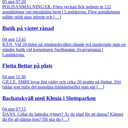
05 aug 07:20
POLISANMÄLNINGAR. Förra veckan fick polisen in 122
anmälningar om misstänkta brott i Landskrona. Flest anmälningar
gällde stöld utan inbrott och […]
Butik på väster rånad
04 aug 13:41
RÅN. Vid 20-tiden på söndagskvällen rånade två maskerade män en
mindre butik vid korsningen Suellsgatan–Svarvargatan i
Landskrona.
Flotta flottar på plats
04 aug 11:36
GILLE. SMHI lovar fint väder och cirka 20 grader på lördag. Det
bådar gott inför det populära trädgårdsgillet som går […]
Bachatakväll med Klenia i Slottsparken
04 aug 07:15
DANS. Gillar du latinska rytmer? Är du glad för att dansa? Känner
du för att släppa loss? Då ska du […]