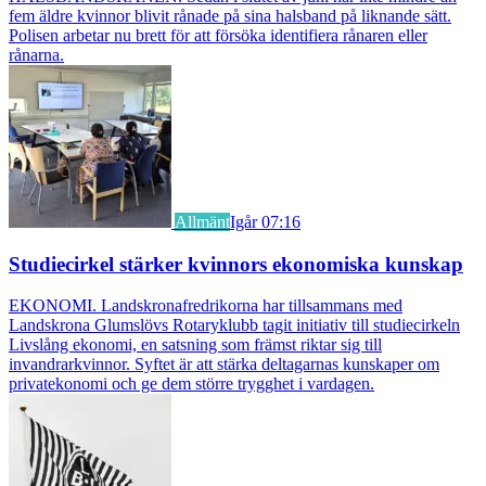
fem äldre kvinnor blivit rånade på sina halsband på liknande sätt.
Polisen arbetar nu brett för att försöka identifiera rånaren eller
rånarna.
Allmänt
Igår 07:16
Studiecirkel stärker kvinnors ekonomiska kunskap
EKONOMI. Landskronafredrikorna har tillsammans med
Landskrona Glumslövs Rotaryklubb tagit initiativ till studiecirkeln
Livslång ekonomi, en satsning som främst riktar sig till
invandrarkvinnor. Syftet är att stärka deltagarnas kunskaper om
privatekonomi och ge dem större trygghet i vardagen.