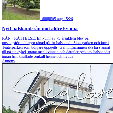
Blåljus
05 aug 15:26
Nytt halsbandsrån mot äldre kvinna
RÅN - RÄTTELSE. En kvinna i 75-årsåldern blev på
onsdagsförmiddagen rånad på sitt halsband i Slottsparken och inte i
Teaterparken som tidigare uppgetts. Gärningsmannen ska ha stannat
till på sin cykel, pratat med kvinnan och därefter ryckt av halsbandet
innan han knuffade omkull henne och flydde.
Annons