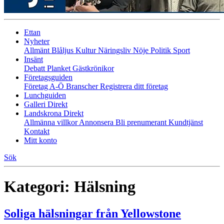
Ettan
Nyheter
Allmänt
Blåljus
Kultur
Näringsliv
Nöje
Politik
Sport
Insänt
Debatt
Planket
Gästkrönikor
Företagsguiden
Företag A-Ö
Branscher
Registrera ditt företag
Lunchguiden
Galleri Direkt
Landskrona Direkt
Allmänna villkor
Annonsera
Bli prenumerant
Kundtjänst
Kontakt
Mitt konto
Sök
Kategori:
Hälsning
Soliga hälsningar från Yellowstone