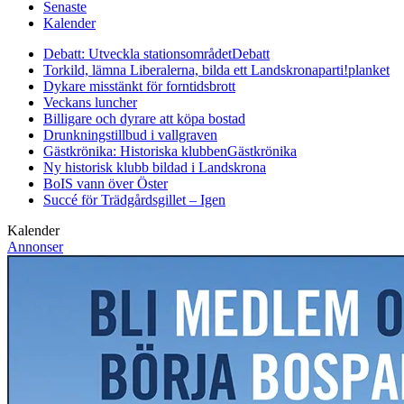
Senaste
Kalender
Debatt: Utveckla stationsområdet
Debatt
Torkild, lämna Liberalerna, bilda ett Landskronaparti!
planket
Dykare misstänkt för forntidsbrott
Veckans luncher
Billigare och dyrare att köpa bostad
Drunkningstillbud i vallgraven
Gästkrönika: Historiska klubben
Gästkrönika
Ny historisk klubb bildad i Landskrona
BoIS vann över Öster
Succé för Trädgårdsgillet – Igen
Kalender
Annonser