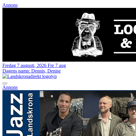
Annons
Fredag 7 augusti, 2026
Fre 7 aug
Dagens namn:
Dennis, Denise
Annons