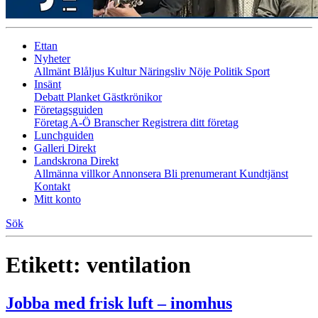
Ettan
Nyheter
Allmänt
Blåljus
Kultur
Näringsliv
Nöje
Politik
Sport
Insänt
Debatt
Planket
Gästkrönikor
Företagsguiden
Företag A-Ö
Branscher
Registrera ditt företag
Lunchguiden
Galleri Direkt
Landskrona Direkt
Allmänna villkor
Annonsera
Bli prenumerant
Kundtjänst
Kontakt
Mitt konto
Sök
Etikett:
ventilation
Jobba med frisk luft – inomhus