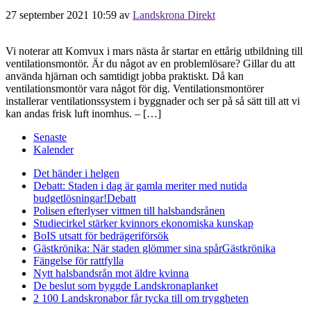
27 september 2021 10:59
av
Landskrona Direkt
Vi noterar att Komvux i mars nästa år startar en ettårig utbildning till
ventilationsmontör. Är du något av en problemlösare? Gillar du att
använda hjärnan och samtidigt jobba praktiskt. Då kan
ventilationsmontör vara något för dig. Ventilationsmontörer
installerar ventilationssystem i byggnader och ser på så sätt till att vi
kan andas frisk luft inomhus. – […]
Senaste
Kalender
Det händer i helgen
Debatt: Staden i dag är gamla meriter med nutida
budgetlösningar!
Debatt
Polisen efterlyser vittnen till halsbandsrånen
Studiecirkel stärker kvinnors ekonomiska kunskap
BoIS utsatt för bedrägeriförsök
Gästkrönika: När staden glömmer sina spår
Gästkrönika
Fängelse för rattfylla
Nytt halsbandsrån mot äldre kvinna
De beslut som byggde Landskrona
planket
2 100 Landskronabor får tycka till om tryggheten