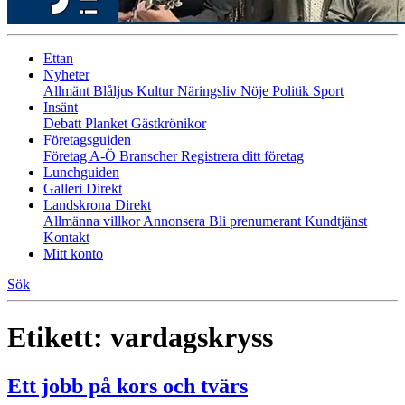
Ettan
Nyheter
Allmänt
Blåljus
Kultur
Näringsliv
Nöje
Politik
Sport
Insänt
Debatt
Planket
Gästkrönikor
Företagsguiden
Företag A-Ö
Branscher
Registrera ditt företag
Lunchguiden
Galleri Direkt
Landskrona Direkt
Allmänna villkor
Annonsera
Bli prenumerant
Kundtjänst
Kontakt
Mitt konto
Sök
Etikett:
vardagskryss
Ett jobb på kors och tvärs