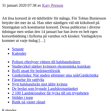
31 januari 2020 07:38
av
Kary Persson
Att lösa korsord är ett tidsfördriv för många. För Tobias Burnesson
betyder det mer än så. Han sitter nämligen vid sitt köksbord på
Stormgatan och konstruerar korsord. Dessa publiceras i diverse
tidningar men sedan den 14 januari har han även en helt egen
korsordstidning i hyllorna på varuhus och kiosker. Vardagskryss
kommer ut varje tisdag […]
Senaste
Kalender
Polisen efterlyser vittnen till halsbandsrånen
Studiecirkel stärker kvinnors ekonomiska kunskap
BoIS utsatt för bedrägeriförsök
Gästkrönika: När staden glömmer sina spår
Gästkrönika
Fängelse för rattfylla
Nytt halsbandsrån mot äldre kvinna
De beslut som byggde Landskrona
planket
2 100 Landskronabor får tycka till om tryggheten
Stölder i topp
Butik på väster rånad
Kalender