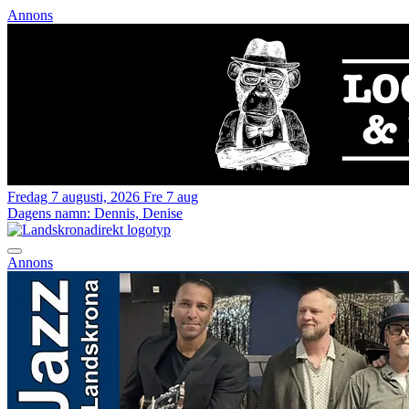
Annons
Fredag 7 augusti, 2026
Fre 7 aug
Dagens namn:
Dennis, Denise
Annons