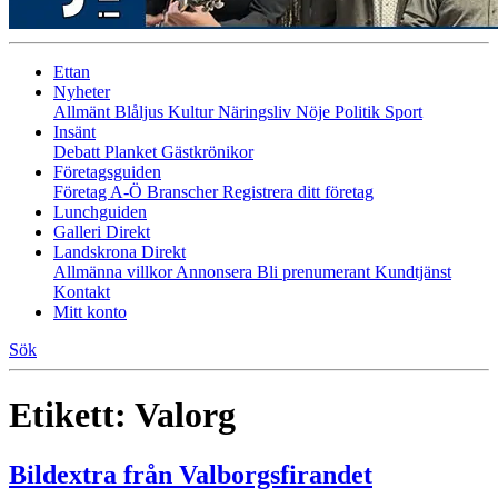
Ettan
Nyheter
Allmänt
Blåljus
Kultur
Näringsliv
Nöje
Politik
Sport
Insänt
Debatt
Planket
Gästkrönikor
Företagsguiden
Företag A-Ö
Branscher
Registrera ditt företag
Lunchguiden
Galleri Direkt
Landskrona Direkt
Allmänna villkor
Annonsera
Bli prenumerant
Kundtjänst
Kontakt
Mitt konto
Sök
Etikett:
Valorg
Bildextra från Valborgsfirandet