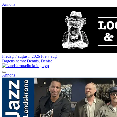
Annons
Fredag 7 augusti, 2026
Fre 7 aug
Dagens namn:
Dennis, Denise
Annons