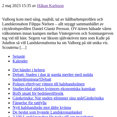
2 maj 2023 15:35
av
Håkan Karlsson
Valborg kom med sång, majbål, tal av hållbarhetsprofilen och
Landskronabon Filippa Nielsen – allt snyggt sammanhållet av
cityidrottsprofilen Daniel Glantz Persson. ÖV-kören hälsade våren
välkommen innan kampen mellan Vintergreven och Sommargreven
tog vid till häst. Segern var liksom självskriven men som Kalle på
Julafton så vill Landskronaborna ha sin Valborg på sitt unika vis.
Scouterna […]
Senaste
Kalender
Det händer i helgen
Debatt: Staden i dag är gamla meriter med nutida
budgetlösningar!
Debatt
Polisen efterlyser vittnen till halsbandsrånen
Studiecirkel stärker kvinnors ekonomiska kunskap
BoIS utsatt för bedrägeriförsök
Gästkrönika: När staden glömmer sina spår
Gästkrönika
Fängelse för rattfylla
Nytt halsbandsrån mot äldre kvinna
De beslut som byggde Landskrona
planket
2 100 Landskronabor får tycka till om tryggheten