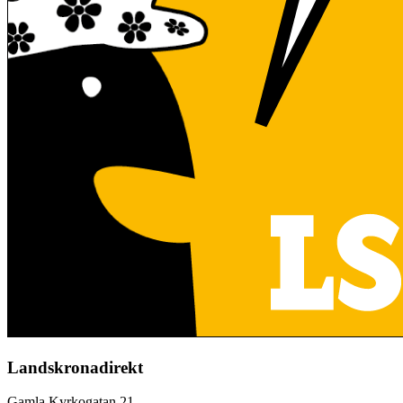
Landskronadirekt
Gamla Kyrkogatan 21,