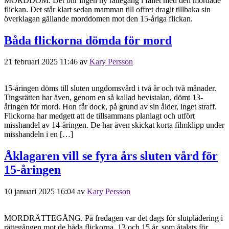
MORDDOM. Det blir ingen ny rättegång i fallet med den mördade
flickan. Det står klart sedan mamman till offret dragit tillbaka sin
överklagan gällande morddomen mot den 15-åriga flickan.
Båda flickorna dömda för mord
21 februari 2025 11:46
av
Kary Persson
15-åringen döms till sluten ungdomsvård i två år och två månader.
Tingsrätten har även, genom en så kallad bevistalan, dömt 13-
åringen för mord. Hon får dock, på grund av sin ålder, inget straff.
Flickorna har medgett att de tillsammans planlagt och utfört
misshandel av 14-åringen. De har även skickat korta filmklipp under
misshandeln i en […]
Åklagaren vill se fyra års sluten vård för
15-åringen
10 januari 2025 16:04
av
Kary Persson
MORDRÄTTEGÅNG. På fredagen var det dags för slutplädering i
rättegången mot de båda flickorna, 13 och 15 år, som åtalats för