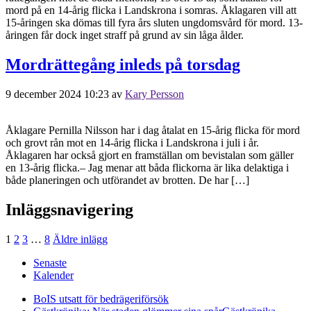
mord på en 14-årig flicka i Landskrona i somras. Åklagaren vill att
15-åringen ska dömas till fyra års sluten ungdomsvård för mord. 13-
åringen får dock inget straff på grund av sin låga ålder.
Mordrättegång inleds på torsdag
9 december 2024 10:23
av
Kary Persson
Åklagare Pernilla Nilsson har i dag åtalat en 15-årig flicka för mord
och grovt rån mot en 14-årig flicka i Landskrona i juli i år.
Åklagaren har också gjort en framställan om bevistalan som gäller
en 13-årig flicka.– Jag menar att båda flickorna är lika delaktiga i
både planeringen och utförandet av brotten. De har […]
Inläggsnavigering
1
2
3
…
8
Äldre inlägg
Senaste
Kalender
BoIS utsatt för bedrägeriförsök