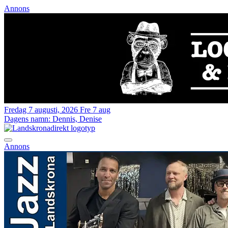
Annons
Fredag 7 augusti, 2026
Fre 7 aug
Dagens namn:
Dennis, Denise
Annons