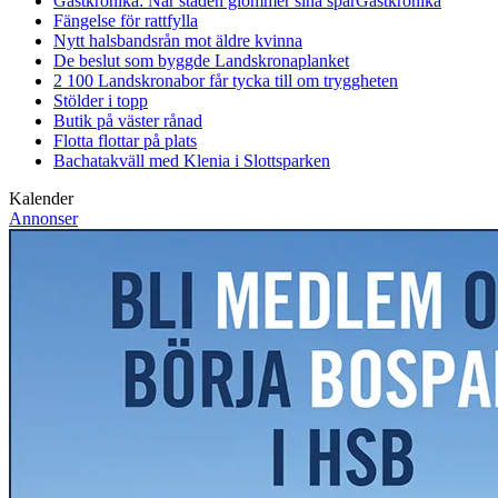
Gästkrönika: När staden glömmer sina spår
Gästkrönika
Fängelse för rattfylla
Nytt halsbandsrån mot äldre kvinna
De beslut som byggde Landskrona
planket
2 100 Landskronabor får tycka till om tryggheten
Stölder i topp
Butik på väster rånad
Flotta flottar på plats
Bachatakväll med Klenia i Slottsparken
Kalender
Annonser