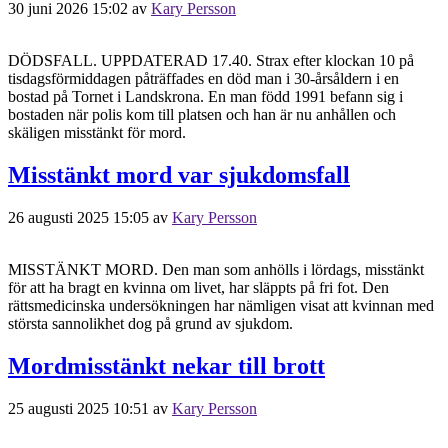
30 juni 2026 15:02
av
Kary Persson
DÖDSFALL. UPPDATERAD 17.40. Strax efter klockan 10 på
tisdagsförmiddagen påträffades en död man i 30-årsåldern i en
bostad på Tornet i Landskrona. En man född 1991 befann sig i
bostaden när polis kom till platsen och han är nu anhållen och
skäligen misstänkt för mord.
Misstänkt mord var sjukdomsfall
26 augusti 2025 15:05
av
Kary Persson
MISSTÄNKT MORD. Den man som anhölls i lördags, misstänkt
för att ha bragt en kvinna om livet, har släppts på fri fot. Den
rättsmedicinska undersökningen har nämligen visat att kvinnan med
största sannolikhet dog på grund av sjukdom.
Mordmisstänkt nekar till brott
25 augusti 2025 10:51
av
Kary Persson