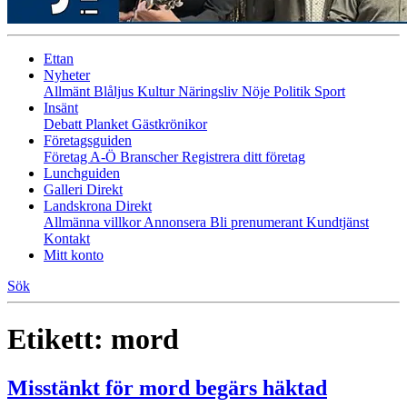
Ettan
Nyheter
Allmänt
Blåljus
Kultur
Näringsliv
Nöje
Politik
Sport
Insänt
Debatt
Planket
Gästkrönikor
Företagsguiden
Företag A-Ö
Branscher
Registrera ditt företag
Lunchguiden
Galleri Direkt
Landskrona Direkt
Allmänna villkor
Annonsera
Bli prenumerant
Kundtjänst
Kontakt
Mitt konto
Sök
Etikett:
mord
Misstänkt för mord begärs häktad