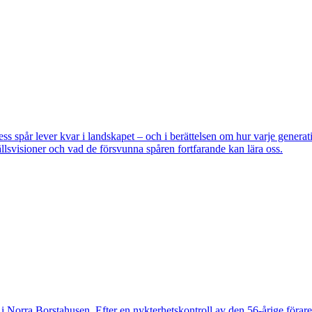
pår lever kvar i landskapet – och i berättelsen om hur varje generatio
lsvisioner och vad de försvunna spåren fortfarande kan lära oss.
 Norra Borstahusen. Efter en nykterhetskontroll av den 56-årige föraren