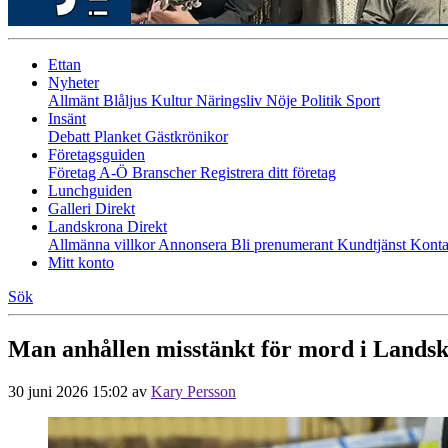
Ettan
Nyheter
Allmänt
Blåljus
Kultur
Näringsliv
Nöje
Politik
Sport
Insänt
Debatt
Planket
Gästkrönikor
Företagsguiden
Företag A-Ö
Branscher
Registrera ditt företag
Lunchguiden
Galleri Direkt
Landskrona Direkt
Allmänna villkor
Annonsera
Bli prenumerant
Kundtjänst
Konta
Mitt konto
Sök
Man anhållen misstänkt för mord i Lands
30 juni 2026 15:02
av
Kary Persson