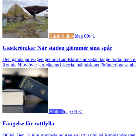
Gästkrönikor
Idag 09:41
Gästkrönika: När staden glömmer sina spår
Den gamla järnvägen genom Landskrona är sedan länge borta, men dess s
Ronnie Niby över järnvägens historia, människans föränderliga samhäl
Blåljus
Idag 09:31
Fängelse för rattfylla
DOM. Den 18 juni stoppade polisen en lätt lastbil på Kapplandsgatan i