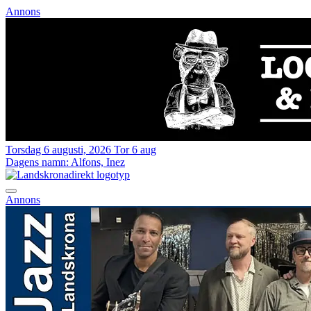
Annons
Torsdag 6 augusti, 2026
Tor 6 aug
Dagens namn:
Alfons, Inez
Annons