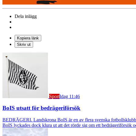
Dela inlägg
Kopiera länk
Skriv ut
Sport
Idag 11:46
BoIS utsatt för bedrägeriförsök
BEDRÄGERI. Landskrona BoIS är en av flera svenska fotbollsklubbar s
BoIS lyckades dock klura ut att det rörde sig om ett bedrägeriförsök o