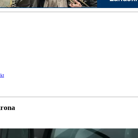
kt
krona