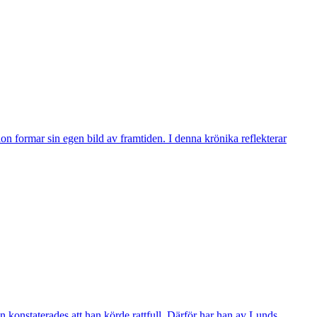
n formar sin egen bild av framtiden. I denna krönika reflekterar
 konstaterades att han körde rattfull. Därför har han av Lunds