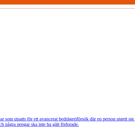
om utsatts för ett avancerat bedrägeriförsök där en person utgett si
ch några pengar ska inte ha gått förlorade.