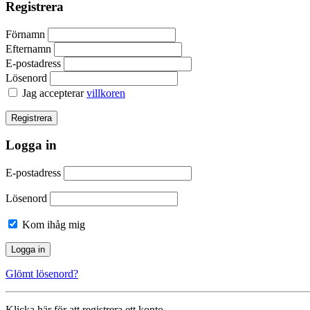
Registrera
Förnamn
Efternamn
E-postadress
Lösenord
Jag accepterar
villkoren
Logga in
E-postadress
Lösenord
Kom ihåg mig
Glömt lösenord?
Klicka här för att registrera ett konto