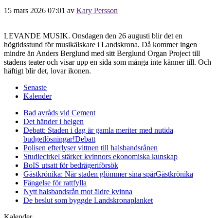
15 mars 2026 07:01
av
Kary Persson
LEVANDE MUSIK. Onsdagen den 26 augusti blir det en
högtidsstund för musikälskare i Landskrona. Då kommer ingen
mindre än Anders Berglund med sitt Berglund Organ Project till
stadens teater och visar upp en sida som många inte känner till. Och
häftigt blir det, lovar ikonen.
Senaste
Kalender
Bad avråds vid Cement
Det händer i helgen
Debatt: Staden i dag är gamla meriter med nutida
budgetlösningar!
Debatt
Polisen efterlyser vittnen till halsbandsrånen
Studiecirkel stärker kvinnors ekonomiska kunskap
BoIS utsatt för bedrägeriförsök
Gästkrönika: När staden glömmer sina spår
Gästkrönika
Fängelse för rattfylla
Nytt halsbandsrån mot äldre kvinna
De beslut som byggde Landskrona
planket
Kalender