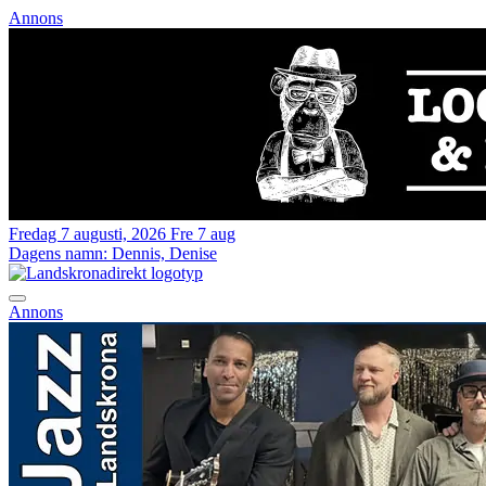
Annons
Fredag 7 augusti, 2026
Fre 7 aug
Dagens namn:
Dennis, Denise
Annons