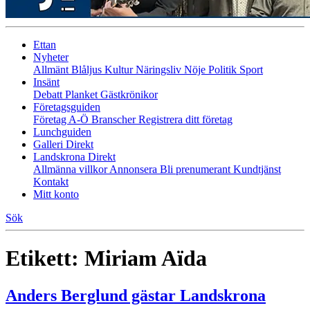
Ettan
Nyheter
Allmänt
Blåljus
Kultur
Näringsliv
Nöje
Politik
Sport
Insänt
Debatt
Planket
Gästkrönikor
Företagsguiden
Företag A-Ö
Branscher
Registrera ditt företag
Lunchguiden
Galleri Direkt
Landskrona Direkt
Allmänna villkor
Annonsera
Bli prenumerant
Kundtjänst
Kontakt
Mitt konto
Sök
Etikett:
Miriam Aïda
Anders Berglund gästar Landskrona