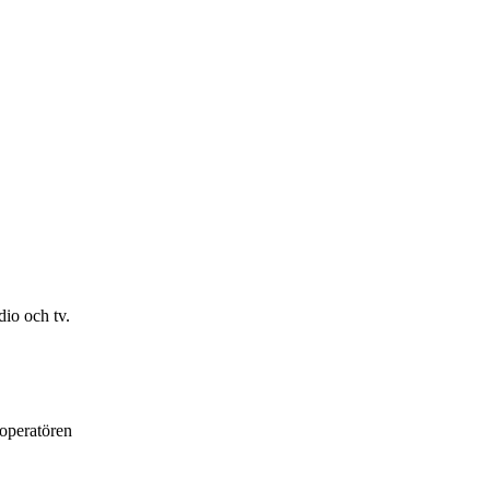
io och tv.
loperatören