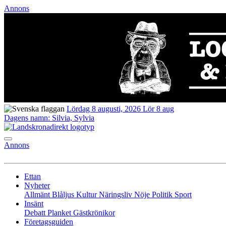
Annons
Lördag 8 augusti, 2026
Lör 8 aug
Dagens namn:
Silvia, Sylvia
Annons
Ettan
Nyheter
Allmänt
Blåljus
Kultur
Näringsliv
Nöje
Politik
Sport
Insänt
Debatt
Planket
Gästkrönikor
Företagsguiden