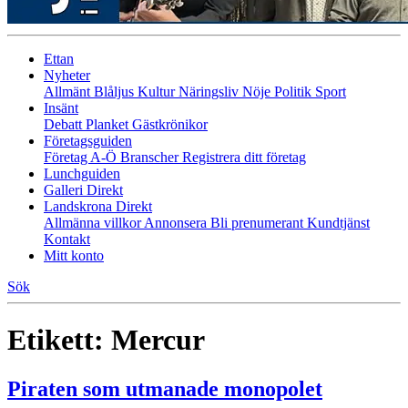
Ettan
Nyheter
Allmänt
Blåljus
Kultur
Näringsliv
Nöje
Politik
Sport
Insänt
Debatt
Planket
Gästkrönikor
Företagsguiden
Företag A-Ö
Branscher
Registrera ditt företag
Lunchguiden
Galleri Direkt
Landskrona Direkt
Allmänna villkor
Annonsera
Bli prenumerant
Kundtjänst
Kontakt
Mitt konto
Sök
Etikett:
Mercur
Piraten som utmanade monopolet