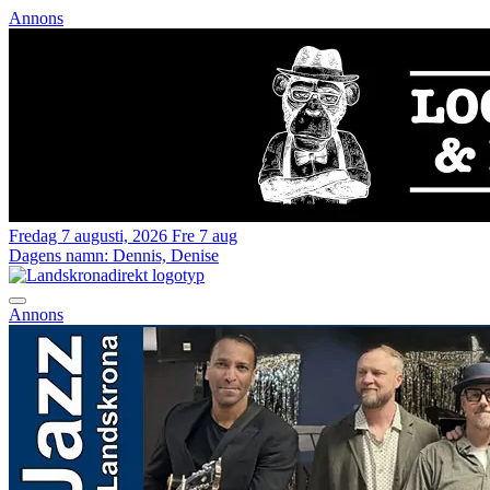
Annons
Fredag 7 augusti, 2026
Fre 7 aug
Dagens namn:
Dennis, Denise
Annons