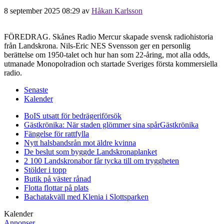
8 september 2025 08:29
av
Håkan Karlsson
FÖREDRAG. Skånes Radio Mercur skapade svensk radiohistoria
från Landskrona. Nils-Eric NES Svensson ger en personlig
berättelse om 1950-talet och hur han som 22-åring, mot alla odds,
utmanade Monopolradion och startade Sveriges första kommersiella
radio.
Senaste
Kalender
BoIS utsatt för bedrägeriförsök
Gästkrönika: När staden glömmer sina spår
Gästkrönika
Fängelse för rattfylla
Nytt halsbandsrån mot äldre kvinna
De beslut som byggde Landskrona
planket
2 100 Landskronabor får tycka till om tryggheten
Stölder i topp
Butik på väster rånad
Flotta flottar på plats
Bachatakväll med Klenia i Slottsparken
Kalender
Annonser