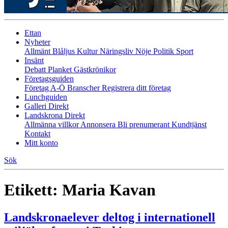
Ettan
Nyheter
Allmänt
Blåljus
Kultur
Näringsliv
Nöje
Politik
Sport
Insänt
Debatt
Planket
Gästkrönikor
Företagsguiden
Företag A-Ö
Branscher
Registrera ditt företag
Lunchguiden
Galleri Direkt
Landskrona Direkt
Allmänna villkor
Annonsera
Bli prenumerant
Kundtjänst
Kontakt
Mitt konto
Sök
Etikett:
Maria Kavan
Landskronaelever deltog i internationell