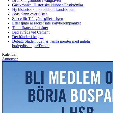
Drunkningstillbud i vallgraven
Gästkrönika: Historiska klubben
Gästkrönika
Ny historisk klubb bildad i Landskrona
BoIS vann över Öster
Succé för Trädgårdsgillet – Igen
Efter tjugo år räcker inte självberöm
planket
Tunnelkaoset fortsätter
Bad avråds vid Cement
Det händer i helgen
Debatt: Staden i dag är gamla meriter med nutida
budgetlösningar!
Debatt
Kalender
Annonser