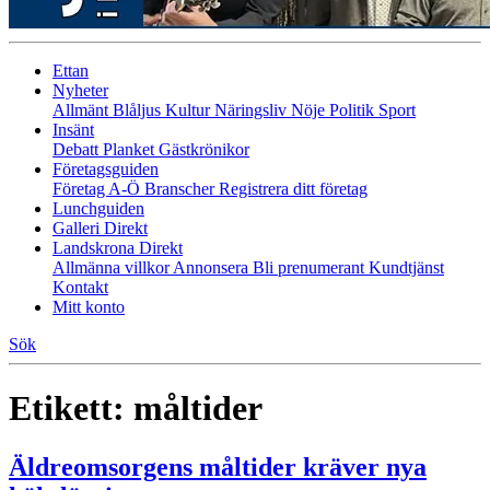
Ettan
Nyheter
Allmänt
Blåljus
Kultur
Näringsliv
Nöje
Politik
Sport
Insänt
Debatt
Planket
Gästkrönikor
Företagsguiden
Företag A-Ö
Branscher
Registrera ditt företag
Lunchguiden
Galleri Direkt
Landskrona Direkt
Allmänna villkor
Annonsera
Bli prenumerant
Kundtjänst
Kontakt
Mitt konto
Sök
Etikett:
måltider
Äldreomsorgens måltider kräver nya