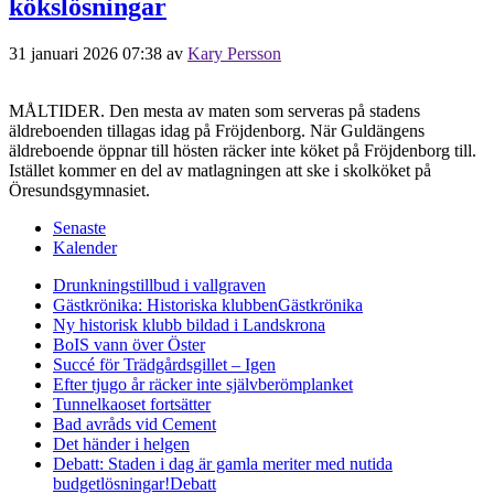
kökslösningar
31 januari 2026 07:38
av
Kary Persson
MÅLTIDER. Den mesta av maten som serveras på stadens
äldreboenden tillagas idag på Fröjdenborg. När Guldängens
äldreboende öppnar till hösten räcker inte köket på Fröjdenborg till.
Istället kommer en del av matlagningen att ske i skolköket på
Öresundsgymnasiet.
Senaste
Kalender
Drunkningstillbud i vallgraven
Gästkrönika: Historiska klubben
Gästkrönika
Ny historisk klubb bildad i Landskrona
BoIS vann över Öster
Succé för Trädgårdsgillet – Igen
Efter tjugo år räcker inte självberöm
planket
Tunnelkaoset fortsätter
Bad avråds vid Cement
Det händer i helgen
Debatt: Staden i dag är gamla meriter med nutida
budgetlösningar!
Debatt