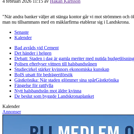
4 februari 2026 11:15
av
Håkan Karlsson
"När andra banker väljer att stänga kontor går vi mot strömmen och ö
man nu tillsammans med en mäklarfirma etablerar sig i Landskrona.
Senaste
Kalender
Bad avråds vid Cement
Det händer i helgen
Debatt: Staden i dag är gamla meriter med nutida budgetlösning
Polisen efterlyser vittnen till halsbandsrånen
Studiecirkel stärker kvinnors ekonomiska kunskap
BoIS utsatt för bedrägeriförsök
Gästkrönika: När staden glömmer sina spår
Gästkrönika
Fängelse för rattfylla
Nytt halsbandsrån mot äldre kvinna
De beslut som byggde Landskrona
planket
Kalender
Annonser