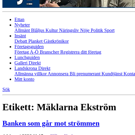
Ettan
Nyheter
Allmänt
Blåljus
Kultur
Näringsliv
Nöje
Politik
Sport
Insänt
Debatt
Planket
Gästkrönikor
Företagsguiden
Företag A-Ö
Branscher
Registrera ditt företag
Lunchguiden
Galleri Direkt
Landskrona Direkt
Allmänna villkor
Annonsera
Bli prenumerant
Kundtjänst
Konta
Mitt konto
Sök
Etikett:
Mäklarna Ekström
Banken som går mot strömmen