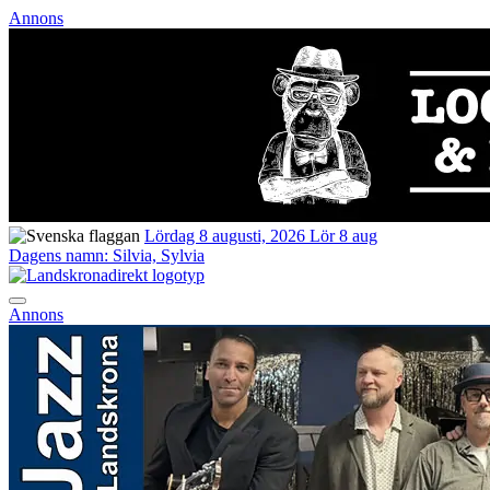
Annons
Lördag 8 augusti, 2026
Lör 8 aug
Dagens namn:
Silvia, Sylvia
Annons