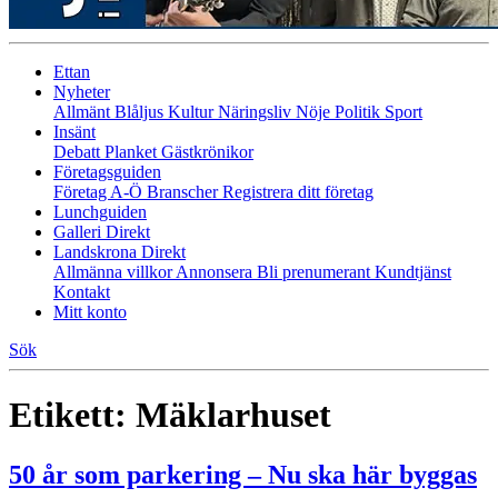
Ettan
Nyheter
Allmänt
Blåljus
Kultur
Näringsliv
Nöje
Politik
Sport
Insänt
Debatt
Planket
Gästkrönikor
Företagsguiden
Företag A-Ö
Branscher
Registrera ditt företag
Lunchguiden
Galleri Direkt
Landskrona Direkt
Allmänna villkor
Annonsera
Bli prenumerant
Kundtjänst
Kontakt
Mitt konto
Sök
Etikett:
Mäklarhuset
50 år som parkering – Nu ska här byggas