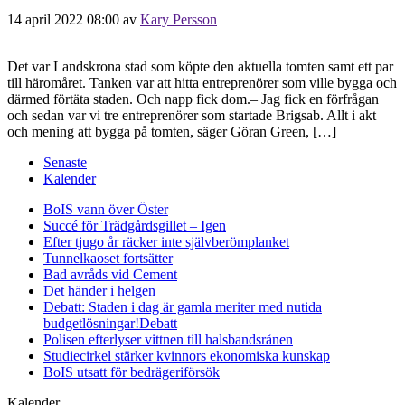
14 april 2022 08:00
av
Kary Persson
Det var Landskrona stad som köpte den aktuella tomten samt ett par
till häromåret. Tanken var att hitta entreprenörer som ville bygga och
därmed förtäta staden. Och napp fick dom.– Jag fick en förfrågan
och sedan var vi tre entreprenörer som startade Brigsab. Allt i akt
och mening att bygga på tomten, säger Göran Green, […]
Senaste
Kalender
BoIS vann över Öster
Succé för Trädgårdsgillet – Igen
Efter tjugo år räcker inte självberöm
planket
Tunnelkaoset fortsätter
Bad avråds vid Cement
Det händer i helgen
Debatt: Staden i dag är gamla meriter med nutida
budgetlösningar!
Debatt
Polisen efterlyser vittnen till halsbandsrånen
Studiecirkel stärker kvinnors ekonomiska kunskap
BoIS utsatt för bedrägeriförsök
Kalender