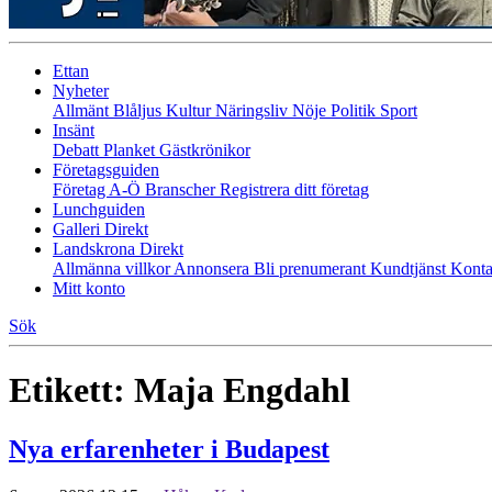
Ettan
Nyheter
Allmänt
Blåljus
Kultur
Näringsliv
Nöje
Politik
Sport
Insänt
Debatt
Planket
Gästkrönikor
Företagsguiden
Företag A-Ö
Branscher
Registrera ditt företag
Lunchguiden
Galleri Direkt
Landskrona Direkt
Allmänna villkor
Annonsera
Bli prenumerant
Kundtjänst
Konta
Mitt konto
Sök
Etikett:
Maja Engdahl
Nya erfarenheter i Budapest