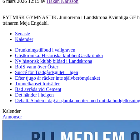
6 mars 2026 12:15
av
Håkan Karlsson
RYTMISK GYMNASTIK. Juniorerna i Landskrona Kvinnliga GF har nylig
tränaren Meja Engdahl.
Senaste
Kalender
Drunkningstillbud i vallgraven
Gästkrönika: Historiska klubben
Gästkrönika
Ny historisk klubb bildad i Landskrona
BoIS vann över Öster
Succé för Trädgårdsgillet – Igen
Efter tjugo år räcker inte självberöm
planket
Tunnelkaoset fortsätter
Bad avråds vid Cement
Det händer i helgen
Debatt: Staden i dag är gamla meriter med nutida budgetlösning
Kalender
Annonser