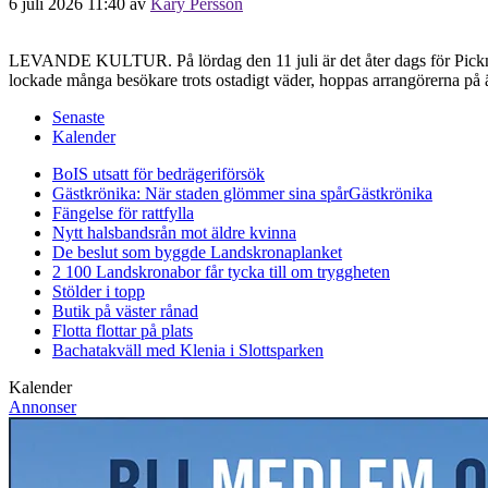
6 juli 2026 11:40
av
Kary Persson
LEVANDE KULTUR. På lördag den 11 juli är det åter dags för Picknick
lockade många besökare trots ostadigt väder, hoppas arrangörerna på ä
Senaste
Kalender
BoIS utsatt för bedrägeriförsök
Gästkrönika: När staden glömmer sina spår
Gästkrönika
Fängelse för rattfylla
Nytt halsbandsrån mot äldre kvinna
De beslut som byggde Landskrona
planket
2 100 Landskronabor får tycka till om tryggheten
Stölder i topp
Butik på väster rånad
Flotta flottar på plats
Bachatakväll med Klenia i Slottsparken
Kalender
Annonser