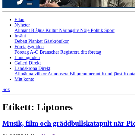
Ettan
Nyheter
Allmänt
Blåljus
Kultur
Näringsliv
Nöje
Politik
Sport
Insänt
Debatt
Planket
Gästkrönikor
Företagsguiden
Företag A-Ö
Branscher
Registrera ditt företag
Lunchguiden
Galleri Direkt
Landskrona Direkt
Allmänna villkor
Annonsera
Bli prenumerant
Kundtjänst
Konta
Mitt konto
Sök
Etikett:
Liptones
Musik, film och gräddbullskatapult när Pi