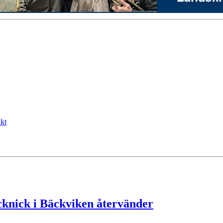
kt
cknick i Bäckviken återvänder