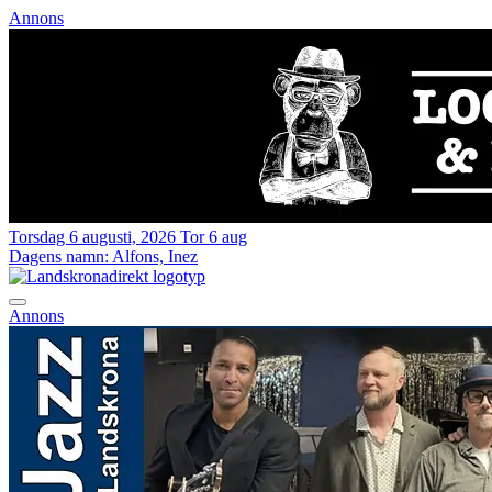
Annons
Torsdag 6 augusti, 2026
Tor 6 aug
Dagens namn:
Alfons, Inez
Annons