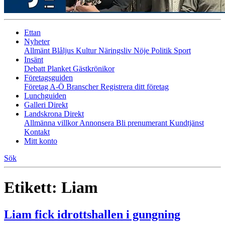
Ettan
Nyheter
Allmänt
Blåljus
Kultur
Näringsliv
Nöje
Politik
Sport
Insänt
Debatt
Planket
Gästkrönikor
Företagsguiden
Företag A-Ö
Branscher
Registrera ditt företag
Lunchguiden
Galleri Direkt
Landskrona Direkt
Allmänna villkor
Annonsera
Bli prenumerant
Kundtjänst
Kontakt
Mitt konto
Sök
Etikett:
Liam
Liam fick idrottshallen i gungning