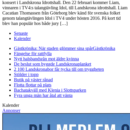
konsert i Landskrona Idrottshall. Den 22 februari kommer Liam,
vinnaren i TV4:s talangtävling Idol, till Landskrona idrottshall. Liam
Cacatian Thomassen från Göteborg blev känd för svenska folket
genom talangtävlingen Idol i TV4 under hösten 2016. På kort tid
blev han populär hos både jury […]
Senaste
Kalender
Gästkrönika: När staden glömmer sina spår
Gästkrönika
Fängelse för rattfylla
Nytt halsbandsrån mot äldre kvinna
De beslut som byggde Landskrona
planket
2 100 Landskronabor får tycka till om tryggheten
Stölder i topp
Butik på väster rånad
Flotta flottar på plats
Bachatakväll med Klenia i Slottsparken
Fyra unga män har åtal att vänta
Kalender
Annonser