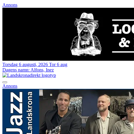
Annons
Torsdag 6 augusti, 2026
Tor 6 aug
Dagens namn:
Alfons, Inez
Annons