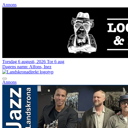
Annons
Torsdag 6 augusti, 2026
Tor 6 aug
Dagens namn:
Alfons, Inez
Annons