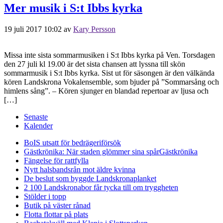
Mer musik i S:t Ibbs kyrka
19 juli 2017 10:02
av
Kary Persson
Missa inte sista sommarmusiken i S:t Ibbs kyrka på Ven. Torsdagen
den 27 juli kl 19.00 är det sista chansen att lyssna till skön
sommarmusik i S:t Ibbs kyrka. Sist ut för säsongen är den välkända
kören Landskrona Vokalensemble, som bjuder på ”Sommarsång och
himlens sång”. – Kören sjunger en blandad repertoar av ljusa och
[…]
Senaste
Kalender
BoIS utsatt för bedrägeriförsök
Gästkrönika: När staden glömmer sina spår
Gästkrönika
Fängelse för rattfylla
Nytt halsbandsrån mot äldre kvinna
De beslut som byggde Landskrona
planket
2 100 Landskronabor får tycka till om tryggheten
Stölder i topp
Butik på väster rånad
Flotta flottar på plats