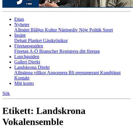
Ettan
Nyheter
Allmänt
Blåljus
Kultur
Näringsliv
Nöje
Politik
Sport
Insänt
Debatt
Planket
Gästkrönikor
Företagsguiden
Företag A-Ö
Branscher
Registrera ditt företag
Lunchguiden
Galleri Direkt
Landskrona Direkt
Allmänna villkor
Annonsera
Bli prenumerant
Kundtjänst
Kontakt
Mitt konto
Sök
Etikett:
Landskrona
Vokalensemble