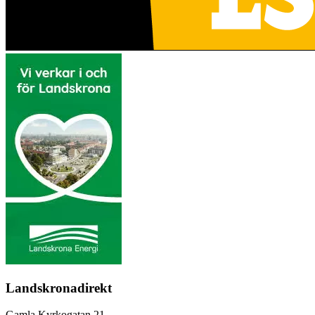
Landskronadirekt
Gamla Kyrkogatan 21,