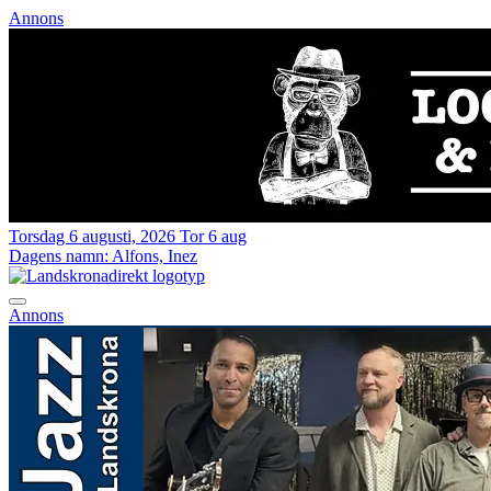
Annons
Torsdag 6 augusti, 2026
Tor 6 aug
Dagens namn:
Alfons, Inez
Annons