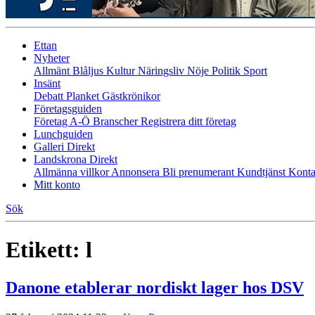
Ettan
Nyheter
Allmänt
Blåljus
Kultur
Näringsliv
Nöje
Politik
Sport
Insänt
Debatt
Planket
Gästkrönikor
Företagsguiden
Företag A-Ö
Branscher
Registrera ditt företag
Lunchguiden
Galleri Direkt
Landskrona Direkt
Allmänna villkor
Annonsera
Bli prenumerant
Kundtjänst
Konta
Mitt konto
Sök
Etikett:
l
Danone etablerar nordiskt lager hos DSV