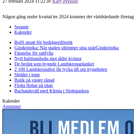
27 februari 2024 11:22
av
Kary Persson
Någon gång under kvartal tre 2024 kommer det världsledande företage
Senaste
Kalender
BoIS utsatt för bedrägeriförsök
Gästkrönika: När staden glömmer sina spår
Gästkrönika
Fängelse för rattfylla
Nytt halsbandsrån mot äldre kvinna
De beslut som byggde Landskrona
planket
2 100 Landskronabor får tycka till om tryggheten
Stölder i topp
Butik på väster rånad
Flotta flottar på plats
Bachatakväll med Klenia i Slottsparken
Kalender
Annonser