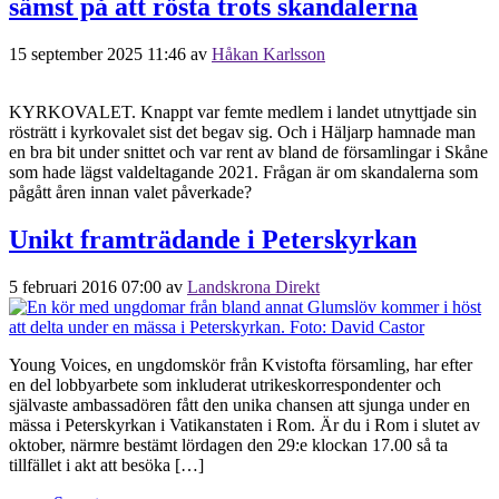
sämst på att rösta trots skandalerna
15 september 2025 11:46
av
Håkan Karlsson
KYRKOVALET. Knappt var femte medlem i landet utnyttjade sin
rösträtt i kyrkovalet sist det begav sig. Och i Häljarp hamnade man
en bra bit under snittet och var rent av bland de församlingar i Skåne
som hade lägst valdeltagande 2021. Frågan är om skandalerna som
pågått åren innan valet påverkade?
Unikt framträdande i Peterskyrkan
5 februari 2016 07:00
av
Landskrona Direkt
Young Voices, en ungdomskör från Kvistofta församling, har efter
en del lobbyarbete som inkluderat utrikeskorrespondenter och
självaste ambassadören fått den unika chansen att sjunga under en
mässa i Peterskyrkan i Vatikanstaten i Rom. Är du i Rom i slutet av
oktober, närmre bestämt lördagen den 29:e klockan 17.00 så ta
tillfället i akt att besöka […]