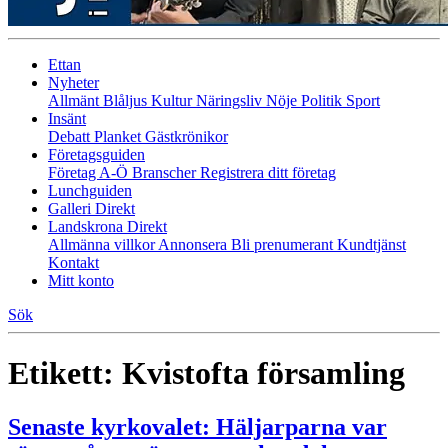
Ettan
Nyheter
Allmänt
Blåljus
Kultur
Näringsliv
Nöje
Politik
Sport
Insänt
Debatt
Planket
Gästkrönikor
Företagsguiden
Företag A-Ö
Branscher
Registrera ditt företag
Lunchguiden
Galleri Direkt
Landskrona Direkt
Allmänna villkor
Annonsera
Bli prenumerant
Kundtjänst
Kontakt
Mitt konto
Sök
Etikett:
Kvistofta församling
Senaste kyrkovalet: Häljarparna var