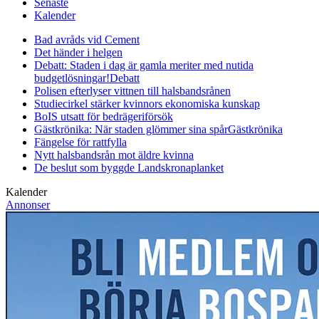
Senaste
Kalender
Bad avråds vid Cement
Det händer i helgen
Debatt: Staden i dag är gamla meriter med nutida
budgetlösningar!
Debatt
Polisen efterlyser vittnen till halsbandsrånen
Studiecirkel stärker kvinnors ekonomiska kunskap
BoIS utsatt för bedrägeriförsök
Gästkrönika: När staden glömmer sina spår
Gästkrönika
Fängelse för rattfylla
Nytt halsbandsrån mot äldre kvinna
De beslut som byggde Landskrona
planket
Kalender
Annonser