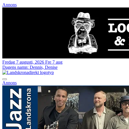
Annons
Fredag 7 augusti, 2026
Fre 7 aug
Dagens namn:
Dennis, Denise
Annons