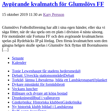
Avgörande kvalmatch för Glumslövs FF
15 oktober 2019 11:30
av
Kary Persson
Glumslövs Fotbollsförening har allt i sina egen händer, eller ska vi
säga fötter, när de ska spela om en plats i division 4 nästa säsong.
För motståndet står Fortuna FF och den avgörande kvalmatchens
spelas på Rydebäcks IP på lördag. Den första kvalmatchen som den
gångna helgen skulle spelas i Glumslöv fick flyttas till Borstahusens
[…]
Senaste
Kalender
Tonie Lewenhaupt får stadens hedersmedalj
Debatt: Utveckla stationsområdet
Debatt
Torkild, lämna Liberalerna, bilda ett Landskronaparti!
planket
Dykare misstänkt för forntidsbrott
Veckans luncher
Billigare och dyrare att köpa bostad
Drunkningstillbud i vallgraven
Gästkrönika: Historiska klubben
Gästkrönika
Ny historisk klubb bildad i Landskrona