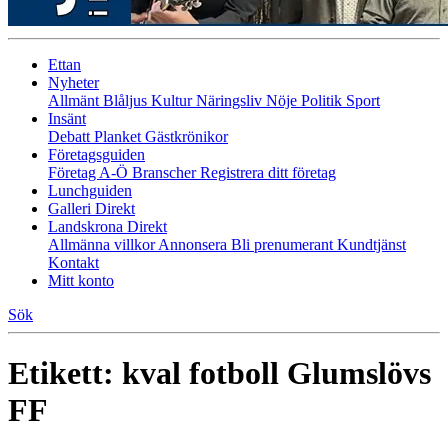
Ettan
Nyheter
Allmänt
Blåljus
Kultur
Näringsliv
Nöje
Politik
Sport
Insänt
Debatt
Planket
Gästkrönikor
Företagsguiden
Företag A-Ö
Branscher
Registrera ditt företag
Lunchguiden
Galleri Direkt
Landskrona Direkt
Allmänna villkor
Annonsera
Bli prenumerant
Kundtjänst
Kontakt
Mitt konto
Sök
Etikett:
kval fotboll Glumslövs
FF