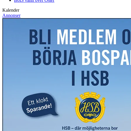
BoIS vann över Öster
Kalender
Annonser