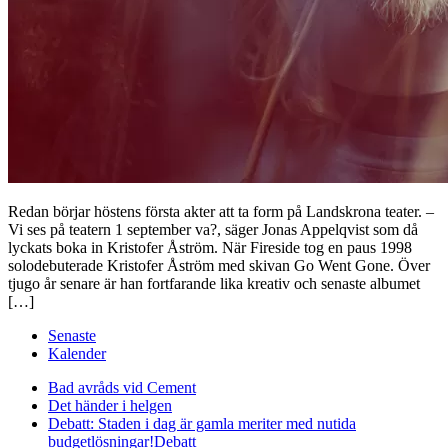
Redan börjar höstens första akter att ta form på Landskrona teater. –
Vi ses på teatern 1 september va?, säger Jonas Appelqvist som då
lyckats boka in Kristofer Åström. När Fireside tog en paus 1998
solodebuterade Kristofer Åström med skivan Go Went Gone. Över
tjugo år senare är han fortfarande lika kreativ och senaste albumet
[…]
Senaste
Kalender
Bad avråds vid Cement
Det händer i helgen
Debatt: Staden i dag är gamla meriter med nutida
budgetlösningar!
Debatt