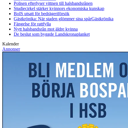
Polisen efterlyser vittnen till halsbandsrånen
Studiecirkel stärker kvinnors ekonomiska kunskap
BoIS utsatt för bedrägeriförsök
Gästkrönika: När staden glömmer sina spår
Gästkrönika
Fängelse för rattfylla
Nytt halsbandsrån mot äldre kvinna
De beslut som byggde Landskrona
planket
Kalender
Annonser