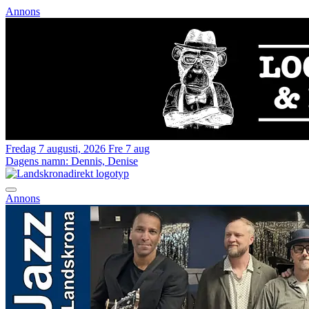
Annons
Fredag 7 augusti, 2026
Fre 7 aug
Dagens namn:
Dennis, Denise
Annons