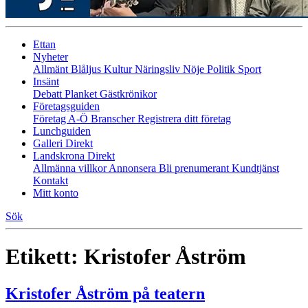
Ettan
Nyheter
Allmänt
Blåljus
Kultur
Näringsliv
Nöje
Politik
Sport
Insänt
Debatt
Planket
Gästkrönikor
Företagsguiden
Företag A-Ö
Branscher
Registrera ditt företag
Lunchguiden
Galleri Direkt
Landskrona Direkt
Allmänna villkor
Annonsera
Bli prenumerant
Kundtjänst
Kontakt
Mitt konto
Sök
Etikett:
Kristofer Åström
Kristofer Åström på teatern