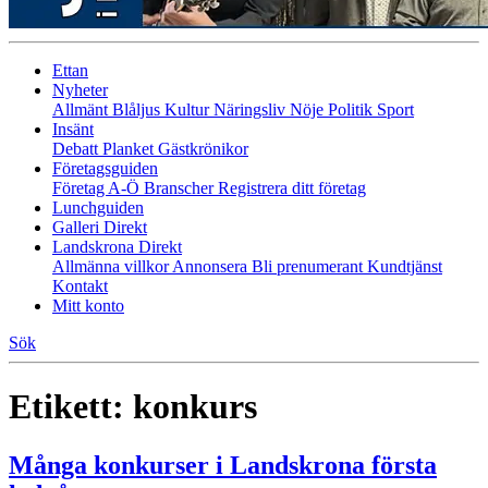
Ettan
Nyheter
Allmänt
Blåljus
Kultur
Näringsliv
Nöje
Politik
Sport
Insänt
Debatt
Planket
Gästkrönikor
Företagsguiden
Företag A-Ö
Branscher
Registrera ditt företag
Lunchguiden
Galleri Direkt
Landskrona Direkt
Allmänna villkor
Annonsera
Bli prenumerant
Kundtjänst
Kontakt
Mitt konto
Sök
Etikett:
konkurs
Många konkurser i Landskrona första