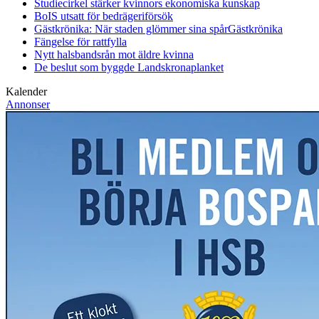
Studiecirkel stärker kvinnors ekonomiska kunskap
BoIS utsatt för bedrägeriförsök
Gästkrönika: När staden glömmer sina spår
Gästkrönika
Fängelse för rattfylla
Nytt halsbandsrån mot äldre kvinna
De beslut som byggde Landskrona
planket
Kalender
Annonser