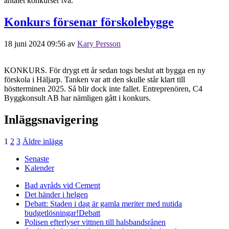
antalet konkurser två.
Konkurs försenar förskolebygge
18 juni 2024 09:56
av
Kary Persson
KONKURS. För drygt ett år sedan togs beslut att bygga en ny
förskola i Häljarp. Tanken var att den skulle står klart till
höstterminen 2025. Så blir dock inte fallet. Entreprenören, C4
Byggkonsult AB har nämligen gått i konkurs.
Inläggsnavigering
1
2
3
Äldre inlägg
Senaste
Kalender
Bad avråds vid Cement
Det händer i helgen
Debatt: Staden i dag är gamla meriter med nutida
budgetlösningar!
Debatt
Polisen efterlyser vittnen till halsbandsrånen