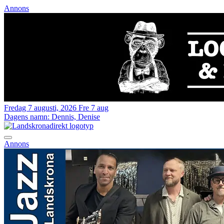
Annons
Fredag 7 augusti, 2026
Fre 7 aug
Dagens namn:
Dennis, Denise
Annons