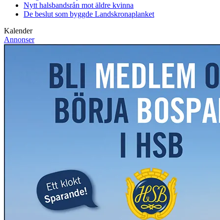
Nytt halsbandsrån mot äldre kvinna
De beslut som byggde Landskrona
planket
Kalender
Annonser