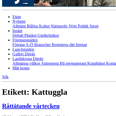
Ettan
Nyheter
Allmänt
Blåljus
Kultur
Näringsliv
Nöje
Politik
Sport
Insänt
Debatt
Planket
Gästkrönikor
Företagsguiden
Företag A-Ö
Branscher
Registrera ditt företag
Lunchguiden
Galleri Direkt
Landskrona Direkt
Allmänna villkor
Annonsera
Bli prenumerant
Kundtjänst
Konta
Mitt konto
Sök
Etikett:
Kattuggla
Råttätande vårtecken