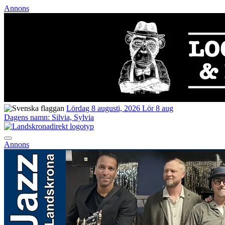
Annons
Lördag 8 augusti, 2026
Lör 8 aug
Dagens namn:
Silvia, Sylvia
Annons