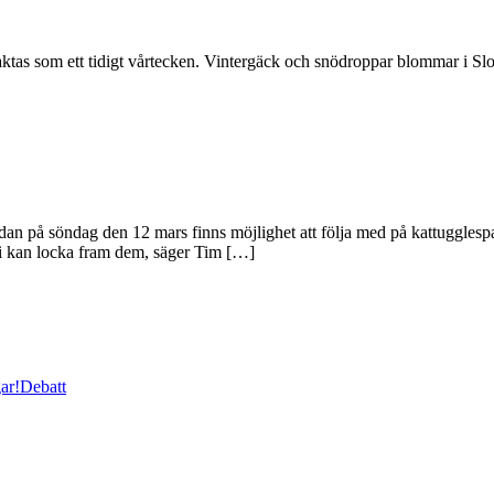
raktas som ett tidigt vårtecken. Vintergäck och snödroppar blommar i Sl
an på söndag den 12 mars finns möjlighet att följa med på kattugglespa
 vi kan locka fram dem, säger Tim […]
ar!
Debatt