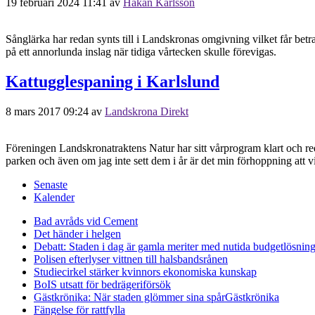
19 februari 2024 11:41
av
Håkan Karlsson
Sånglärka har redan synts till i Landskronas omgivning vilket får bet
på ett annorlunda inslag när tidiga vårtecken skulle förevigas.
Kattugglespaning i Karlslund
8 mars 2017 09:24
av
Landskrona Direkt
Föreningen Landskronatraktens Natur har sitt vårprogram klart och red
parken och även om jag inte sett dem i år är det min förhoppning att
Senaste
Kalender
Bad avråds vid Cement
Det händer i helgen
Debatt: Staden i dag är gamla meriter med nutida budgetlösning
Polisen efterlyser vittnen till halsbandsrånen
Studiecirkel stärker kvinnors ekonomiska kunskap
BoIS utsatt för bedrägeriförsök
Gästkrönika: När staden glömmer sina spår
Gästkrönika
Fängelse för rattfylla