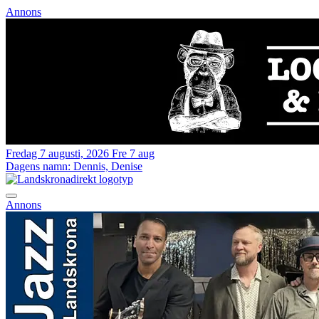
Annons
Fredag 7 augusti, 2026
Fre 7 aug
Dagens namn:
Dennis, Denise
Annons