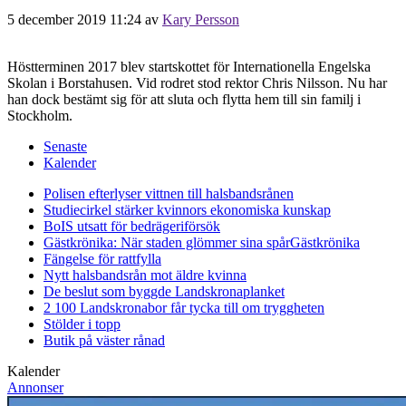
5 december 2019 11:24
av
Kary Persson
Höstterminen 2017 blev startskottet för Internationella Engelska
Skolan i Borstahusen. Vid rodret stod rektor Chris Nilsson. Nu har
han dock bestämt sig för att sluta och flytta hem till sin familj i
Stockholm.
Senaste
Kalender
Polisen efterlyser vittnen till halsbandsrånen
Studiecirkel stärker kvinnors ekonomiska kunskap
BoIS utsatt för bedrägeriförsök
Gästkrönika: När staden glömmer sina spår
Gästkrönika
Fängelse för rattfylla
Nytt halsbandsrån mot äldre kvinna
De beslut som byggde Landskrona
planket
2 100 Landskronabor får tycka till om tryggheten
Stölder i topp
Butik på väster rånad
Kalender
Annonser