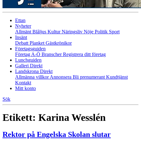
Ettan
Nyheter
Allmänt
Blåljus
Kultur
Näringsliv
Nöje
Politik
Sport
Insänt
Debatt
Planket
Gästkrönikor
Företagsguiden
Företag A-Ö
Branscher
Registrera ditt företag
Lunchguiden
Galleri Direkt
Landskrona Direkt
Allmänna villkor
Annonsera
Bli prenumerant
Kundtjänst
Kontakt
Mitt konto
Sök
Etikett:
Karina Wesslén
Rektor på Engelska Skolan slutar