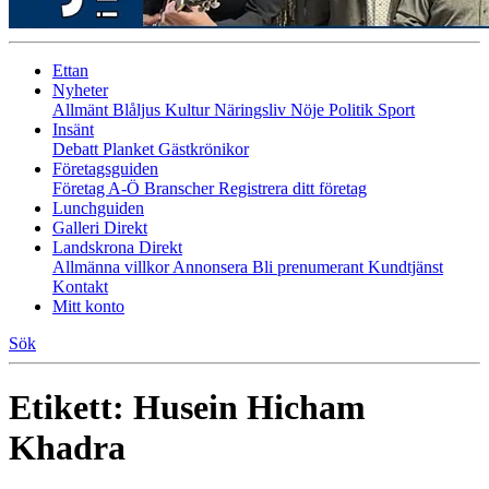
Ettan
Nyheter
Allmänt
Blåljus
Kultur
Näringsliv
Nöje
Politik
Sport
Insänt
Debatt
Planket
Gästkrönikor
Företagsguiden
Företag A-Ö
Branscher
Registrera ditt företag
Lunchguiden
Galleri Direkt
Landskrona Direkt
Allmänna villkor
Annonsera
Bli prenumerant
Kundtjänst
Kontakt
Mitt konto
Sök
Etikett:
Husein Hicham
Khadra