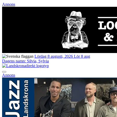
Annons
Lördag 8 augusti, 2026
Lör 8 aug
Dagens namn:
Silvia, Sylvia
Annons