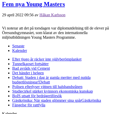
Fem nya Young Masters
29 april 2022 09:56
av
Håkan Karlsson
Vi noterar att det på torsdagen var diplomutdelning till de elever på
Öresundsgymnasiet, som klarat av den internationella
miljöutbildningen Young Masters Programme.
Senaste
Kalender
Efter tjugo år räcker inte självberöm
planket
Tunnelkaoset fortsätter
Bad avråds vid Cement
Det händer i helgen
Debatt: Staden i dag är gamla meriter med nutida
budgetlösningar!
Debatt
Polisen efterlyser vittnen till halsbandsrånen
Studiecirkel stärker kvinnors ekonomiska kunskap
BoIS utsatt för bedrägeriförsök
Gästkrönika: När staden glömmer sina spår
Gästkrönika
Fängelse för rattfylla
Kalender