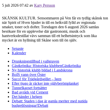
5 juli 2026 07:42
av
Kary Persson
SKÅNSK KULTUR. Sensommaren på Ven får en tydlig skånsk ton
när Spirit of Hven bjuder in till en helkväll fylld av regionala
smaker, toner och dofter. Torsdagen den 6 augusti 2026 samlas
besökare för en upplevelse där gastronomi, musik och
hantverksdestillat vävs samman till ett helhetsintryck som lika
mycket är en hyllning till Skåne som till ön själv.
Senaste
Kalender
Drunkningstillbud i vallgraven
Gästkrönika: Historiska klubben
Gästkrönika
Ny historisk klubb bildad i Landskrona
BoIS vann över Öster
Succé för Trädgårdsgillet – Igen
Efter tjugo år räcker inte självberöm
planket
Tunnelkaoset fortsätter
Bad avråds vid Cement
Det händer i helgen
Debatt: Staden i dag är gamla meriter med nutida
budgetlösningar!
Debatt