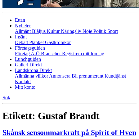
Ettan
Nyheter
Allmänt
Blåljus
Kultur
Näringsliv
Nöje
Politik
Sport
Insänt
Debatt
Planket
Gästkrönikor
Företagsguiden
Företag A-Ö
Branscher
Registrera ditt företag
Lunchguiden
Galleri Direkt
Landskrona Direkt
Allmänna villkor
Annonsera
Bli prenumerant
Kundtjänst
Kontakt
Mitt konto
Sök
Etikett:
Gustaf Brandt
Skånsk sensommarkraft på Spirit of Hven