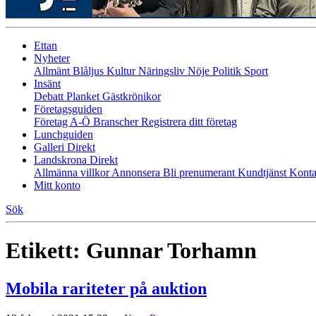
Ettan
Nyheter
Allmänt
Blåljus
Kultur
Näringsliv
Nöje
Politik
Sport
Insänt
Debatt
Planket
Gästkrönikor
Företagsguiden
Företag A-Ö
Branscher
Registrera ditt företag
Lunchguiden
Galleri Direkt
Landskrona Direkt
Allmänna villkor
Annonsera
Bli prenumerant
Kundtjänst
Konta
Mitt konto
Sök
Etikett:
Gunnar Torhamn
Mobila rariteter på auktion