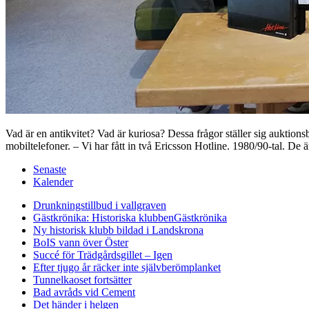
Vad är en antikvitet? Vad är kuriosa? Dessa frågor ställer sig auktion
mobiltelefoner. – Vi har fått in två Ericsson Hotline. 1980/90-tal. De 
Senaste
Kalender
Drunkningstillbud i vallgraven
Gästkrönika: Historiska klubben
Gästkrönika
Ny historisk klubb bildad i Landskrona
BoIS vann över Öster
Succé för Trädgårdsgillet – Igen
Efter tjugo år räcker inte självberöm
planket
Tunnelkaoset fortsätter
Bad avråds vid Cement
Det händer i helgen