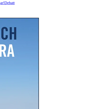
ar!
Debatt