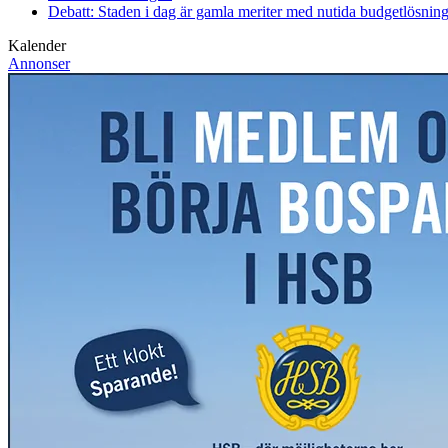
Debatt: Staden i dag är gamla meriter med nutida budgetlösning
Kalender
Annonser