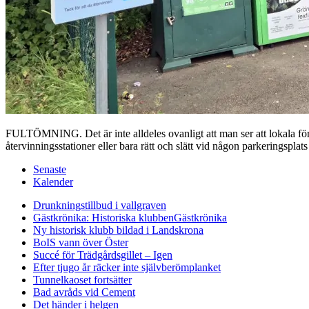
FULTÖMNING. Det är inte alldeles ovanligt att man ser att lokala före
återvinningsstationer eller bara rätt och slätt vid någon parkeringsplat
Senaste
Kalender
Drunkningstillbud i vallgraven
Gästkrönika: Historiska klubben
Gästkrönika
Ny historisk klubb bildad i Landskrona
BoIS vann över Öster
Succé för Trädgårdsgillet – Igen
Efter tjugo år räcker inte självberöm
planket
Tunnelkaoset fortsätter
Bad avråds vid Cement
Det händer i helgen