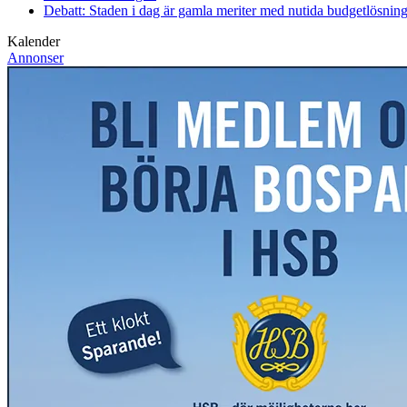
Debatt: Staden i dag är gamla meriter med nutida budgetlösning
Kalender
Annonser