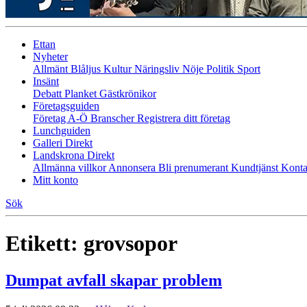
Ettan
Nyheter
Allmänt
Blåljus
Kultur
Näringsliv
Nöje
Politik
Sport
Insänt
Debatt
Planket
Gästkrönikor
Företagsguiden
Företag A-Ö
Branscher
Registrera ditt företag
Lunchguiden
Galleri Direkt
Landskrona Direkt
Allmänna villkor
Annonsera
Bli prenumerant
Kundtjänst
Konta
Mitt konto
Sök
Etikett:
grovsopor
Dumpat avfall skapar problem