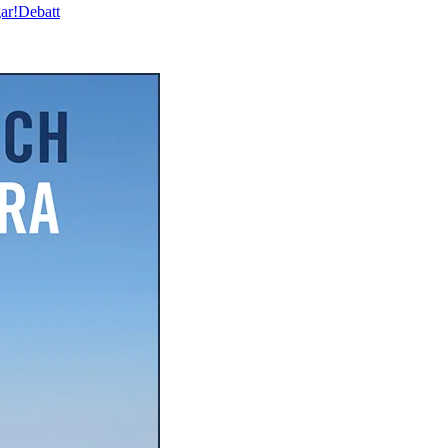
ar!
Debatt