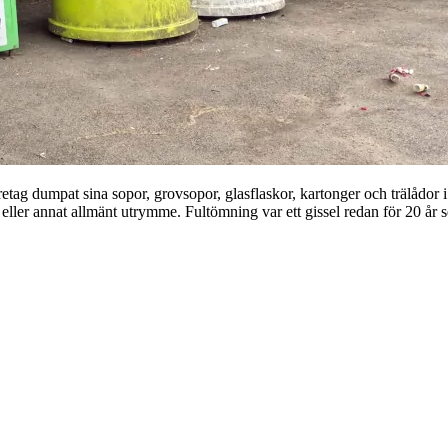
tag dumpat sina sopor, grovsopor, glasflaskor, kartonger och trälådor i
s eller annat allmänt utrymme. Fultömning var ett gissel redan för 20 år se