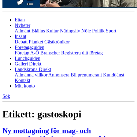
Ettan
Nyheter
Allmänt
Blåljus
Kultur
Näringsliv
Nöje
Politik
Sport
Insänt
Debatt
Planket
Gästkrönikor
Företagsguiden
Företag A-Ö
Branscher
Registrera ditt företag
Lunchguiden
Galleri Direkt
Landskrona Direkt
Allmänna villkor
Annonsera
Bli prenumerant
Kundtjänst
Kontakt
Mitt konto
Sök
Etikett:
gastoskopi
Ny mottagning för mag- och