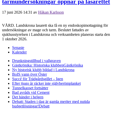
tarmundersökningar öppnar på lasarettet
17 juni 2026 14:31
av
Håkan Karlsson
VÅRD. Landskrona lasarett ska få en ny endoskopimottagning för
undersökningar av mage och tarm. Beslutet fattades av
sjukhusstyrelsen i Landskrona och verksamheten planeras starta den
1 oktober 2026.
Senaste
Kalender
Drunkningstillbud i vallgraven
Gästkrönika: Historiska klubben
Gästkrönika
Ny historisk klubb bildad i Landskrona
BoIS vann över Öster
Succé för Trädgårdsgillet – Igen
Efter tjugo år räcker inte självberöm
planket
Tunnelkaoset fortsätter
Bad avråds vid Cement
Det händer i helgen
Debatt: Staden i dag är gamla meriter med nutida
budgetlösningar!
Debatt