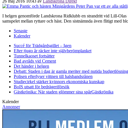
26 maj 2016 10:43
av
Landskrona Direkt
I helgen genomförde Landskrona Ridklubb en strandritt vid Lill-Olas
samspelet mellan ryttare och häst. Den sistnämnda även flitigt med bl
Senaste
Kalender
Succé för Trädgårdsgillet – Igen
Efter tjugo år räcker inte självberöm
planket
Tunnelkaoset fortsätter
Bad avråds vid Cement
Det händer i helgen
Debatt: Staden i dag är gamla meriter med nutida budgetlösning
Polisen efterlyser vittnen till halsbandsrånen
Studiecirkel stärker kvinnors ekonomiska kunskap
BoIS utsatt för bedrägeriförsök
Gästkrönika: När staden glömmer sina spår
Gästkrönika
Kalender
Annonser