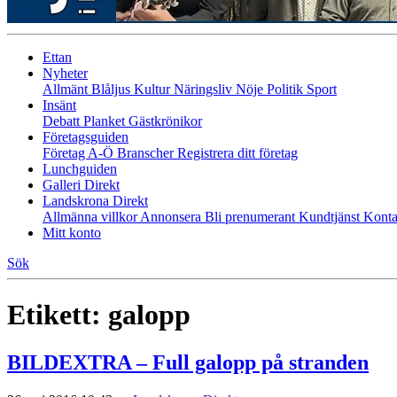
Ettan
Nyheter
Allmänt
Blåljus
Kultur
Näringsliv
Nöje
Politik
Sport
Insänt
Debatt
Planket
Gästkrönikor
Företagsguiden
Företag A-Ö
Branscher
Registrera ditt företag
Lunchguiden
Galleri Direkt
Landskrona Direkt
Allmänna villkor
Annonsera
Bli prenumerant
Kundtjänst
Konta
Mitt konto
Sök
Etikett:
galopp
BILDEXTRA – Full galopp på stranden