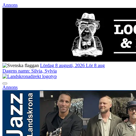
Annons
Lördag 8 augusti, 2026
Lör 8 aug
Dagens namn:
Silvia, Sylvia
Annons