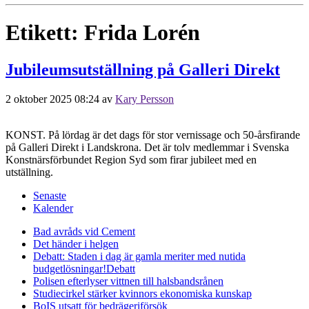
Etikett:
Frida Lorén
Jubileumsutställning på Galleri Direkt
2 oktober 2025 08:24
av
Kary Persson
KONST. På lördag är det dags för stor vernissage och 50-årsfirande
på Galleri Direkt i Landskrona. Det är tolv medlemmar i Svenska
Konstnärsförbundet Region Syd som firar jubileet med en
utställning.
Senaste
Kalender
Bad avråds vid Cement
Det händer i helgen
Debatt: Staden i dag är gamla meriter med nutida
budgetlösningar!
Debatt
Polisen efterlyser vittnen till halsbandsrånen
Studiecirkel stärker kvinnors ekonomiska kunskap
BoIS utsatt för bedrägeriförsök