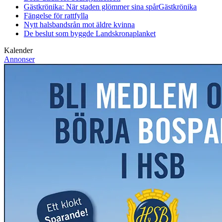
Gästkrönika: När staden glömmer sina spår
Gästkrönika
Fängelse för rattfylla
Nytt halsbandsrån mot äldre kvinna
De beslut som byggde Landskrona
planket
Kalender
Annonser