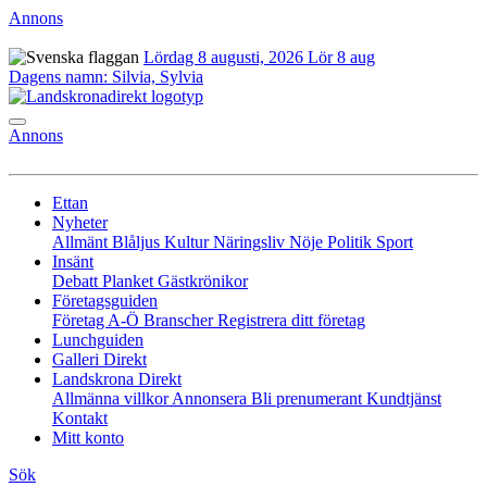
Annons
Lördag 8 augusti, 2026
Lör 8 aug
Dagens namn:
Silvia, Sylvia
Annons
Ettan
Nyheter
Allmänt
Blåljus
Kultur
Näringsliv
Nöje
Politik
Sport
Insänt
Debatt
Planket
Gästkrönikor
Företagsguiden
Företag A-Ö
Branscher
Registrera ditt företag
Lunchguiden
Galleri Direkt
Landskrona Direkt
Allmänna villkor
Annonsera
Bli prenumerant
Kundtjänst
Kontakt
Mitt konto
Sök