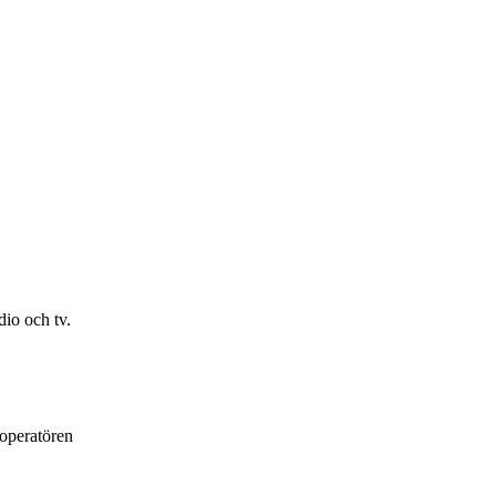
io och tv.
loperatören