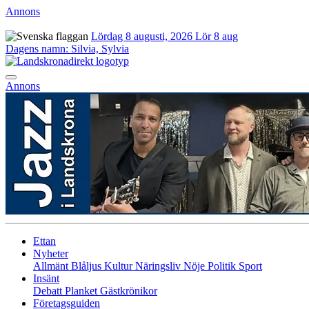
Annons
Lördag 8 augusti, 2026
Lör 8 aug
Dagens namn:
Silvia, Sylvia
Annons
Ettan
Nyheter
Allmänt
Blåljus
Kultur
Näringsliv
Nöje
Politik
Sport
Insänt
Debatt
Planket
Gästkrönikor
Företagsguiden