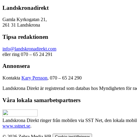
Landskronadirekt
Gamla Kyrkogatan 21,
261 31 Landskrona
Tipsa redaktionen
info@landskronadirekt.com
eller ring 070 – 65 24 291
Annonsera
Kontakta
Kary Persson
, 070 – 65 24 290
Landskrona Direkt är registrerad som databas hos Myndigheten för rad
Våra lokala samarbetspartners
Landskrona Direkt ringer från mobilen via SST Net, den lokala mobi
www.sstnet.se
.
© 2026 Zebra Media HB
Cookie inställningar