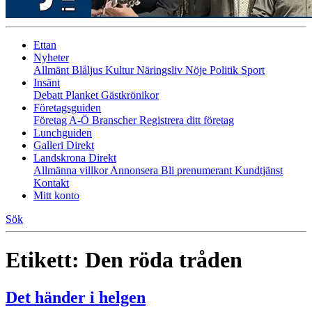
Ettan
Nyheter
Allmänt
Blåljus
Kultur
Näringsliv
Nöje
Politik
Sport
Insänt
Debatt
Planket
Gästkrönikor
Företagsguiden
Företag A-Ö
Branscher
Registrera ditt företag
Lunchguiden
Galleri Direkt
Landskrona Direkt
Allmänna villkor
Annonsera
Bli prenumerant
Kundtjänst
Kontakt
Mitt konto
Sök
Etikett:
Den röda tråden
Det händer i helgen