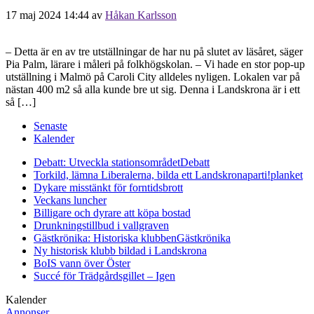
17 maj 2024 14:44
av
Håkan Karlsson
– Detta är en av tre utställningar de har nu på slutet av läsåret, säger
Pia Palm, lärare i måleri på folkhögskolan. – Vi hade en stor pop-up
utställning i Malmö på Caroli City alldeles nyligen. Lokalen var på
nästan 400 m2 så alla kunde bre ut sig. Denna i Landskrona är i ett
så […]
Senaste
Kalender
Debatt: Utveckla stationsområdet
Debatt
Torkild, lämna Liberalerna, bilda ett Landskronaparti!
planket
Dykare misstänkt för forntidsbrott
Veckans luncher
Billigare och dyrare att köpa bostad
Drunkningstillbud i vallgraven
Gästkrönika: Historiska klubben
Gästkrönika
Ny historisk klubb bildad i Landskrona
BoIS vann över Öster
Succé för Trädgårdsgillet – Igen
Kalender
Annonser