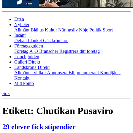
Ettan
Nyheter
Allmänt
Blåljus
Kultur
Näringsliv
Nöje
Politik
Sport
Insänt
Debatt
Planket
Gästkrönikor
Företagsguiden
Företag A-Ö
Branscher
Registrera ditt företag
Lunchguiden
Galleri Direkt
Landskrona Direkt
Allmänna villkor
Annonsera
Bli prenumerant
Kundtjänst
Kontakt
Mitt konto
Sök
Etikett:
Chutikan Pusaviro
29 elever fick stipendier