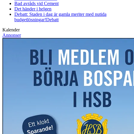
Bad avråds vid Cement
Det händer i helgen
Debatt: Staden i dag är gamla meriter med nutida
budgetlösningar!
Debatt
Kalender
Annonser