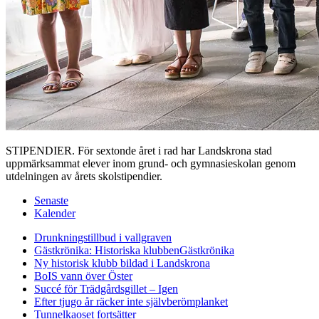
STIPENDIER. För sextonde året i rad har Landskrona stad
uppmärksammat elever inom grund- och gymnasieskolan genom
utdelningen av årets skolstipendier.
Senaste
Kalender
Drunkningstillbud i vallgraven
Gästkrönika: Historiska klubben
Gästkrönika
Ny historisk klubb bildad i Landskrona
BoIS vann över Öster
Succé för Trädgårdsgillet – Igen
Efter tjugo år räcker inte självberöm
planket
Tunnelkaoset fortsätter