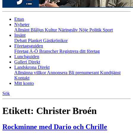
Ettan
Nyheter
Allmänt
Blåljus
Kultur
Näringsliv
Nöje
Politik
Sport
Insänt
Debatt
Planket
Gästkrönikor
Företagsguiden
Företag A-Ö
Branscher
Registrera ditt företag
Lunchguiden
Galleri Direkt
Landskrona Direkt
Allmänna villkor
Annonsera
Bli prenumerant
Kundtjänst
Kontakt
Mitt konto
Sök
Etikett:
Christer Broén
Rockminne med Dario och Chrille