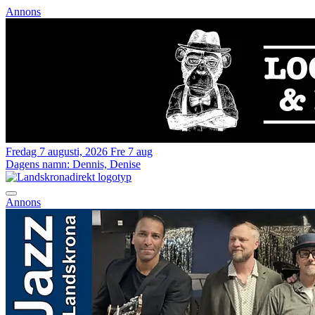
Annons
Fredag 7 augusti, 2026
Fre 7 aug
Dagens namn:
Dennis, Denise
Annons