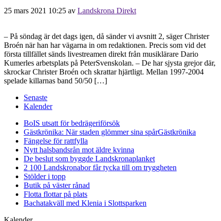
25 mars 2021 10:25
av
Landskrona Direkt
– På söndag är det dags igen, då sänder vi avsnitt 2, säger Christer
Broén när han har vägarna in om redaktionen. Precis som vid det
första tillfället sänds livestreamen direkt från musiklärare Dario
Kumerles arbetsplats på PeterSvenskolan. – De har sjysta grejor där,
skrockar Christer Broén och skrattar hjärtligt. Mellan 1997-2004
spelade killarnas band 50/50 […]
Senaste
Kalender
BoIS utsatt för bedrägeriförsök
Gästkrönika: När staden glömmer sina spår
Gästkrönika
Fängelse för rattfylla
Nytt halsbandsrån mot äldre kvinna
De beslut som byggde Landskrona
planket
2 100 Landskronabor får tycka till om tryggheten
Stölder i topp
Butik på väster rånad
Flotta flottar på plats
Bachatakväll med Klenia i Slottsparken
Kalender