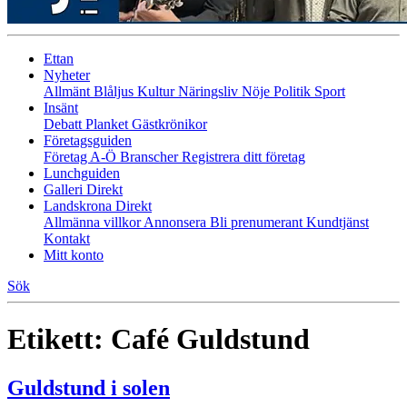
Ettan
Nyheter
Allmänt
Blåljus
Kultur
Näringsliv
Nöje
Politik
Sport
Insänt
Debatt
Planket
Gästkrönikor
Företagsguiden
Företag A-Ö
Branscher
Registrera ditt företag
Lunchguiden
Galleri Direkt
Landskrona Direkt
Allmänna villkor
Annonsera
Bli prenumerant
Kundtjänst
Kontakt
Mitt konto
Sök
Etikett:
Café Guldstund
Guldstund i solen