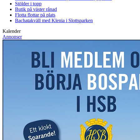
Stölder i topp
Butik på väster rånad
Flotta flottar på plats
Bachatakväll med Klenia i Slottsparken
Kalender
Annonser