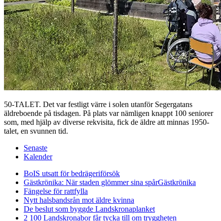
50-TALET. Det var festligt värre i solen utanför Segergatans
äldreboende på tisdagen. På plats var nämligen knappt 100 seniorer
som, med hjälp av diverse rekvisita, fick de äldre att minnas 1950-
talet, en svunnen tid.
Senaste
Kalender
BoIS utsatt för bedrägeriförsök
Gästkrönika: När staden glömmer sina spår
Gästkrönika
Fängelse för rattfylla
Nytt halsbandsrån mot äldre kvinna
De beslut som byggde Landskrona
planket
2 100 Landskronabor får tycka till om tryggheten