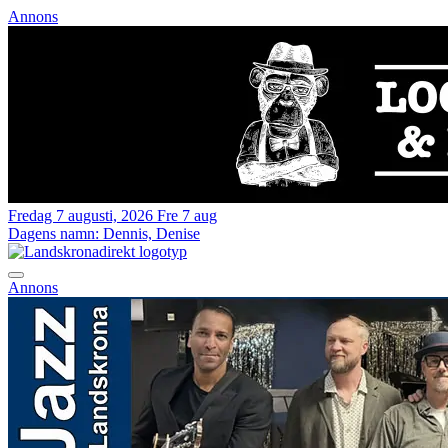
Annons
Fredag 7 augusti, 2026
Fre 7 aug
Dagens namn:
Dennis, Denise
Annons