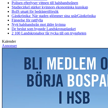
Polisen efterlyser vittnen till halsbandsrånen
Studiecirkel stärker kvinnors ekonomiska kunskap
BoIS utsatt för bedrägeriförsök
Gästkrönika: När staden glömmer sina spår
Gästkrönika
Fängelse för rattfylla
Nytt halsbandsrån mot äldre kvinna
De beslut som byggde Landskrona
planket
2 100 Landskronabor får tycka till om tryggheten
Kalender
Annonser