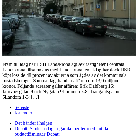
Fram till idag har HSB Landskrona ägt sex fastigheter i centrala
Landskrona tillsammans med Landskronahem. Idag har dock HSB
köpt loss de 48 procent av aktierna som ägdes av det kommunala
bostadsbolaget. Sammanlagt handlar affären om 13,9 miljoner
kronor. Följande adresser gäller affären: Erik Dahlberg 16:
Järnvägsgatan 9 och Nygatan 9Lommen 7-8: Trädgårdsgatan
5Landora 1-3: […]
Senaste
Kalender
Det händer i helgen
Debatt: Staden i dag är gamla meriter med nutida
budgetlösningar!
Debatt