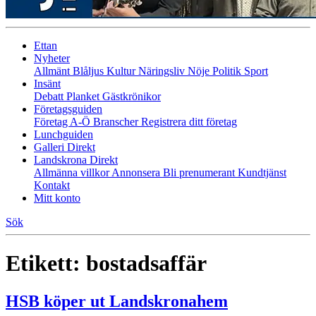
Ettan
Nyheter
Allmänt
Blåljus
Kultur
Näringsliv
Nöje
Politik
Sport
Insänt
Debatt
Planket
Gästkrönikor
Företagsguiden
Företag A-Ö
Branscher
Registrera ditt företag
Lunchguiden
Galleri Direkt
Landskrona Direkt
Allmänna villkor
Annonsera
Bli prenumerant
Kundtjänst
Kontakt
Mitt konto
Sök
Etikett:
bostadsaffär
HSB köper ut Landskronahem