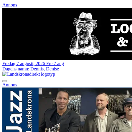
Annons
Fredag 7 augusti, 2026
Fre 7 aug
Dagens namn:
Dennis, Denise
Annons